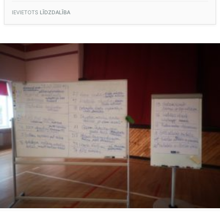
TĀS
DALĪBNIECE
IEVIETOTS
LĪDZDALĪBA
MŪSU
SKOLĀ
(INESE
UBAGA,
DIREKTORES
VIETNIECE)”