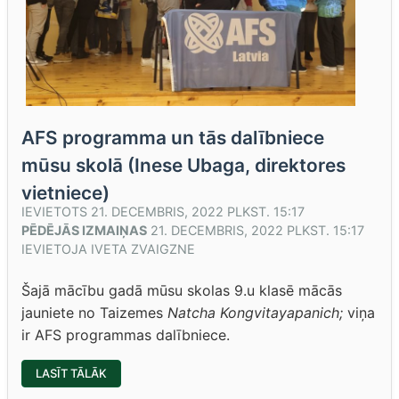
AFS programma un tās dalībniece
mūsu skolā (Inese Ubaga, direktores
vietniece)
IEVIETOTS
21. DECEMBRIS, 2022 PLKST. 15:17
PĒDĒJĀS IZMAIŅAS
21. DECEMBRIS, 2022 PLKST. 15:17
IEVIETOJA
IVETA ZVAIGZNE
Šajā mācību gadā mūsu skolas 9.u klasē mācās
jauniete no Taizemes
Natcha Kongvitayapanich;
viņa
ir AFS programmas dalībniece.
“AFS
LASĪT TĀLĀK
PROGRAMMA
UN