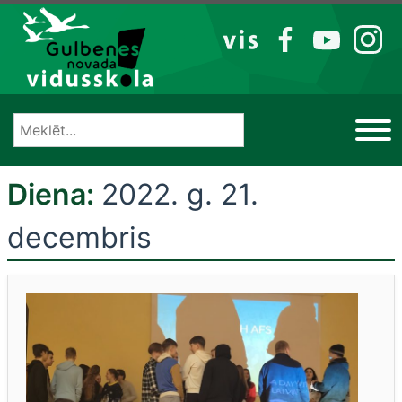
Izlaist
VIS
FB
YT
IG
Diena:
2022. g. 21.
decembris