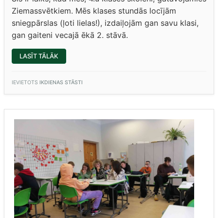
Ziemassvētkiem. Mēs klases stundās locījām
sniegpārslas (ļoti lielas!), izdaiļojām gan savu klasi,
gan gaiteni vecajā ēkā 2. stāvā.
“
ZIEMASSVĒTKUS
LASĪT TĀLĀK
GAIDOT
(
HARALDS
SKANGALIS,
4.U
IEVIETOTS
IKDIENAS STĀSTI
KLASES
SKOLNIEKS)”