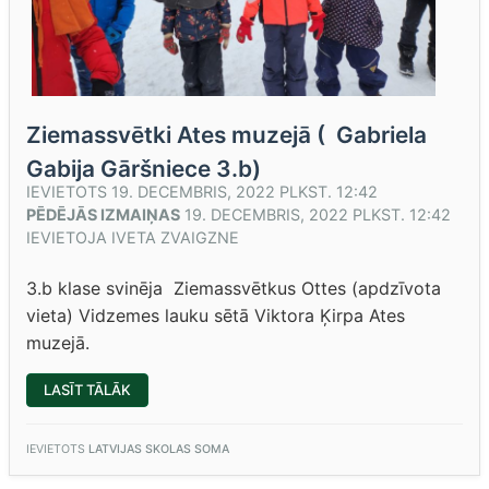
Ziemassvētki Ates muzejā ( Gabriela
Gabija Gāršniece 3.b)
IEVIETOTS
19. DECEMBRIS, 2022 PLKST. 12:42
PĒDĒJĀS IZMAIŅAS
19. DECEMBRIS, 2022 PLKST. 12:42
IEVIETOJA
IVETA ZVAIGZNE
3.b klase svinēja Ziemassvētkus Ottes (apdzīvota
vieta) Vidzemes lauku sētā Viktora Ķirpa Ates
muzejā.
“ZIEMASSVĒTKI
LASĪT TĀLĀK
ATES
MUZEJĀ
(
GABRIELA
IEVIETOTS
LATVIJAS SKOLAS SOMA
GABIJA
GĀRŠNIECE
3.B)”