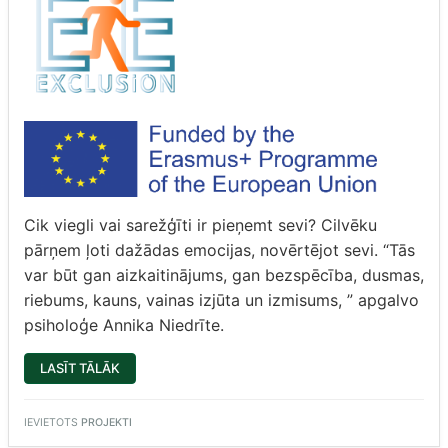
Cik viegli vai sarežģīti ir pieņemt sevi? Cilvēku
pārņem ļoti dažādas emocijas, novērtējot sevi. “Tās
var būt gan aizkaitinājums, gan bezspēcība, dusmas,
riebums, kauns, vainas izjūta un izmisums, ” apgalvo
psiholoģe Annika Niedrīte.
“
IZLAUŠANĀS
LASĪT TĀLĀK
SPĒLE
“DĀVANA
FRANČESKAI”
“
IEVIETOTS
PROJEKTI