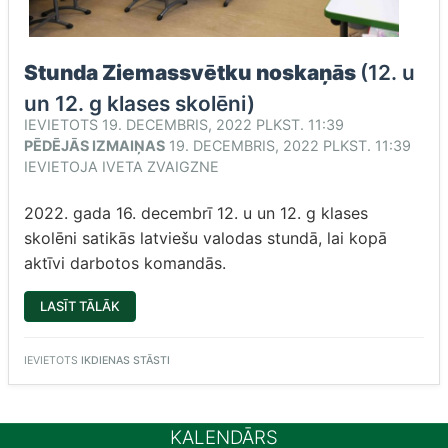
Stunda Ziemassvētku noskaņās
(12. u
un 12. g klases skolēni)
IEVIETOTS
19. DECEMBRIS, 2022 PLKST. 11:39
PĒDĒJĀS IZMAIŅAS
19. DECEMBRIS, 2022 PLKST. 11:39
IEVIETOJA
IVETA ZVAIGZNE
2022. gada 16. decembrī 12. u un 12. g klases
skolēni satikās latviešu valodas stundā, lai kopā
aktīvi darbotos komandās.
“
STUNDA
LASĪT TĀLĀK
ZIEMASSVĒTKU
NOSKAŅĀS
(12.
U
IEVIETOTS
IKDIENAS STĀSTI
UN
12.
G
KLASES
SKOLĒNI)”
KALENDĀRS