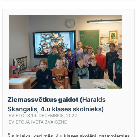
Ziemassvētkus gaidot (
Haralds
Skangalis, 4.u klases skolnieks)
IEVIETOTS
19. DECEMBRIS, 2022
IEVIETOJA
IVETA ZVAIGZNE
Šis ir laiks, kad mēs, 4.u klases skolēni, gatavojamies