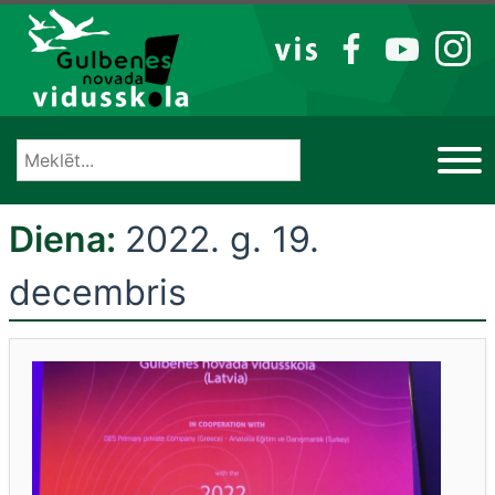
Izlaist
VIS
FB
YT
IG
Diena:
2022. g. 19.
decembris