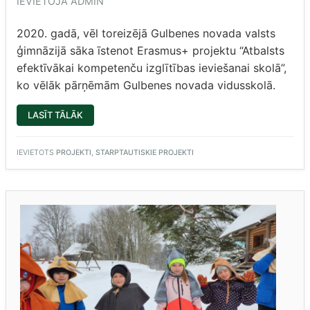
IEVIETOJA
ADMIN
2020. gadā, vēl toreizējā Gulbenes novada valsts
ģimnāzijā sāka īstenot Erasmus+ projektu “Atbalsts
efektīvākai kompetenču izglītības ieviešanai skolā”,
ko vēlāk pārņēmām Gulbenes novada vidusskolā.
“INTRODUCTION
LASĪT TĀLĀK
TO
THE
FINNISH
EDUCATION
IEVIETOTS
PROJEKTI
,
STARPTAUTISKIE PROJEKTI
MODEL”