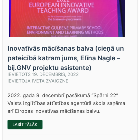
Inovatīvās mācīšanas balva (cieņā un
pateicībā katram jums, Elīna Nagle –
bij.GNV projektu asistente)
IEVIETOTS
19. DECEMBRIS, 2022
IEVIETOJA
IVETA ZVAIGZNE
2022. gada 9. decembrī pasākumā “Spārni 22”
Valsts izglītības attīstības aģentūrā skola saņēma
arī Eiropas Inovatīvas mācīšanas balvu.
“INOVATĪVĀS
LASĪT TĀLĀK
MĀCĪŠANAS
BALVA
(CIEŅĀ