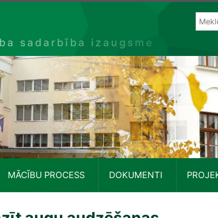
ība sadarbība izaugsme
MĀCĪBU PROCESS
DOKUMENTI
PROJE
azīt augu audzēšanas