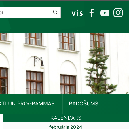
VIS
FB
YT
IG
KTI UN PROGRAMMAS
RADOŠUMS
KALENDĀRS
februāris 2024