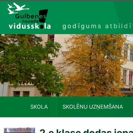
Izlaist
godīgums atbild
SKOLA
SKOLĒNU UZŅEMŠANA
2.e klase dodas iep