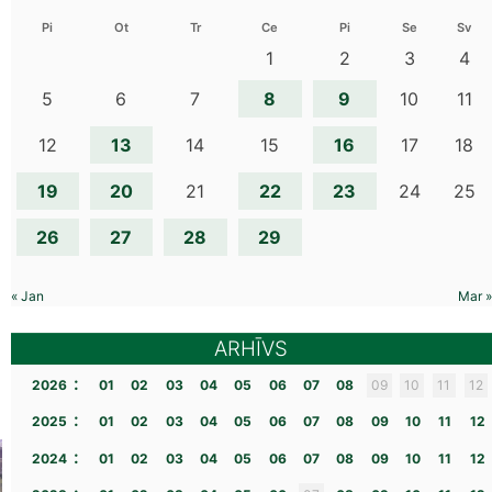
Pi
Ot
Tr
Ce
Pi
Se
Sv
1
2
3
4
8
9
5
6
7
10
11
13
16
12
14
15
17
18
19
20
22
23
21
24
25
26
27
28
29
« Jan
Mar »
ARHĪVS
:
2026
01
02
03
04
05
06
07
08
09
10
11
12
:
2025
01
02
03
04
05
06
07
08
09
10
11
12
:
2024
01
02
03
04
05
06
07
08
09
10
11
12