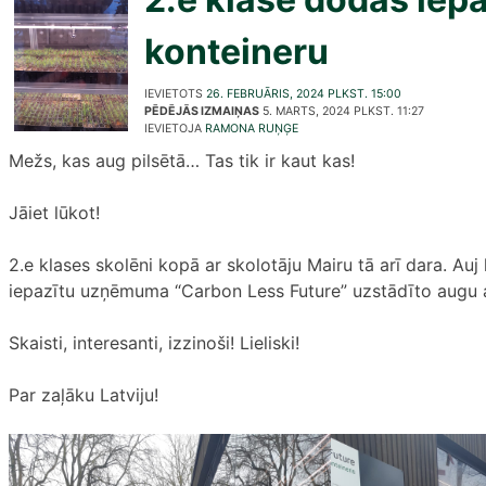
konteineru
IEVIETOTS
26. FEBRUĀRIS, 2024 PLKST. 15:00
PĒDĒJĀS IZMAIŅAS
5. MARTS, 2024 PLKST. 11:27
IEVIETOJA
RAMONA RUŅĢE
Mežs, kas aug pilsētā… Tas tik ir kaut kas!
Jāiet lūkot!
2.e klases skolēni kopā ar skolotāju Mairu tā arī dara. Au
iepazītu uzņēmuma “Carbon Less Future” uzstādīto augu 
Skaisti, interesanti, izzinoši! Lieliski!
Par zaļāku Latviju!