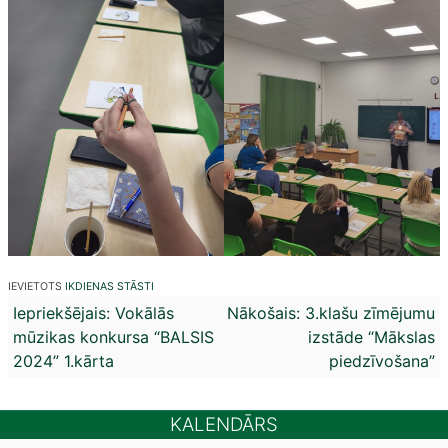
IEVIETOTS
IKDIENAS STĀSTI
Ziņu
Iepriekšējais:
Vokālās
Nākošais:
3.klašu zīmējumu
mūzikas konkursa “BALSIS
izstāde “Mākslas
izvēlne
2024” 1.kārta
piedzīvošana”
KALENDĀRS