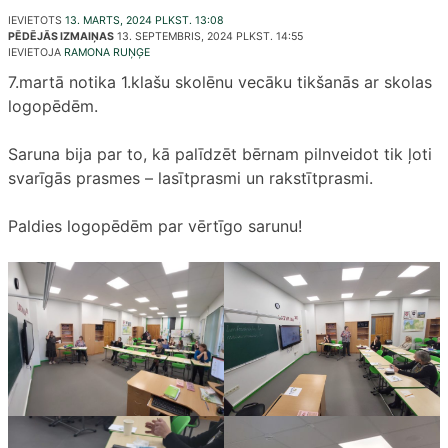
IEVIETOTS
13. MARTS, 2024 PLKST. 13:08
PĒDĒJĀS IZMAIŅAS
13. SEPTEMBRIS, 2024 PLKST. 14:55
IEVIETOJA
RAMONA RUŅĢE
7.martā notika 1.klašu skolēnu vecāku tikšanās ar skolas
logopēdēm.
Saruna bija par to, kā palīdzēt bērnam pilnveidot tik ļoti
svarīgās prasmes – lasītprasmi un rakstītprasmi.
Paldies logopēdēm par vērtīgo sarunu!