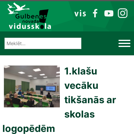
Izlaist
VIS
FB
YT
IG
1.klašu
vecāku
tikšanās ar
skolas
logopēdēm