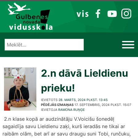
Izlaist
VIS
FB
YT
IG
2.n dāvā Lieldienu
prieku!
IEVIETOTS
28. MARTS, 2024 PLKST. 13:45
PĒDĒJĀS IZMAIŅAS
17. SEPTEMBRIS, 2024 PLKST. 15:07
IEVIETOJA
RAMONA RUŅĢE
2.n klase kopā ar audzinātāju V.Voicišu šonedēļ
sagaidīja savu Lieldienu zaķi, kurš ieradās ne tikai ar
raibām olām, bet arī ar savu draugu suni Tobi, runčuku,