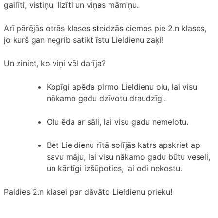
gailīti, vistiņu, Ilzīti un viņas māmiņu.
Arī pārējās otrās klases steidzās ciemos pie 2.n klases,
jo kurš gan negrib satikt īstu Lieldienu zaķi!
Un ziniet, ko viņi vēl darīja?
Kopīgi apēda pirmo Lieldienu olu, lai visu
nākamo gadu dzīvotu draudzīgi.
Olu ēda ar sāli, lai visu gadu nemelotu.
Bet Lieldienu rītā solījās katrs apskriet ap
savu māju, lai visu nākamo gadu būtu veseli,
un kārtīgi izšūpoties, lai odi nekostu.
Paldies 2.n klasei par dāvāto Lieldienu prieku!