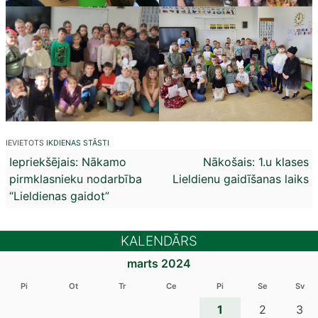
IEVIETOTS
IKDIENAS STĀSTI
Ziņu
Iepriekšējais:
Nākamo
Nākošais:
1.u klases
pirmklasnieku nodarbība
Lieldienu gaidīšanas laiks
izvēlne
“Lieldienas gaidot”
KALENDĀRS
marts 2024
Pi
Ot
Tr
Ce
Pi
Se
Sv
1
2
3