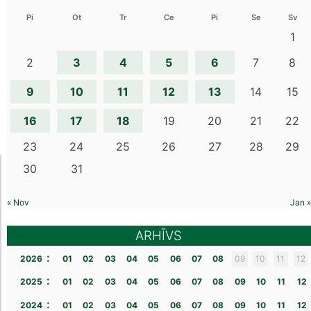
Pi
Ot
Tr
Ce
Pi
Se
Sv
1
3
4
5
6
2
7
8
9
10
11
12
13
14
15
16
17
18
19
20
21
22
23
24
25
26
27
28
29
30
31
« Nov
Jan »
ARHĪVS
:
2026
01
02
03
04
05
06
07
08
09
10
11
12
:
2025
01
02
03
04
05
06
07
08
09
10
11
12
:
2024
01
02
03
04
05
06
07
08
09
10
11
12