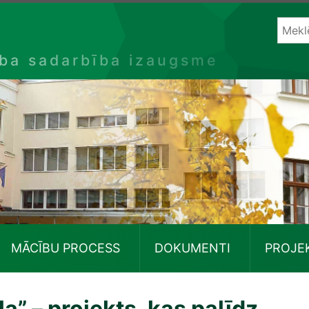
ība sadarbība izaugsme
MĀCĪBU PROCESS
DOKUMENTI
PROJE
a” – projekts, kas palīdz