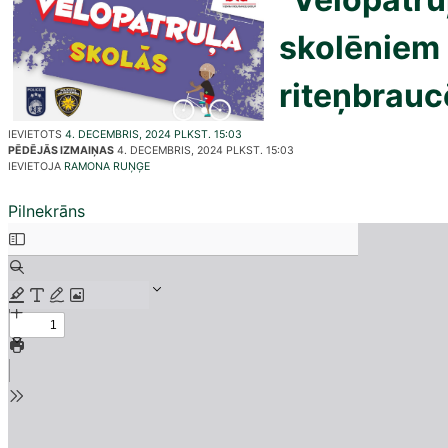
skolēniem 
riteņbrauc
IEVIETOTS
4. DECEMBRIS, 2024 PLKST. 15:03
PĒDĒJĀS IZMAIŅAS
4. DECEMBRIS, 2024 PLKST. 15:03
IEVIETOJA
RAMONA RUŅĢE
Pilnekrāns
Skip
to
PDF
content