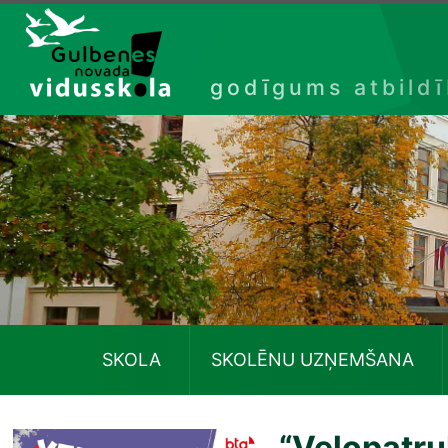
Izlaist
godīgums atbild
SKOLA
SKOLĒNU UZŅEMŠANA
“Velopatruļ