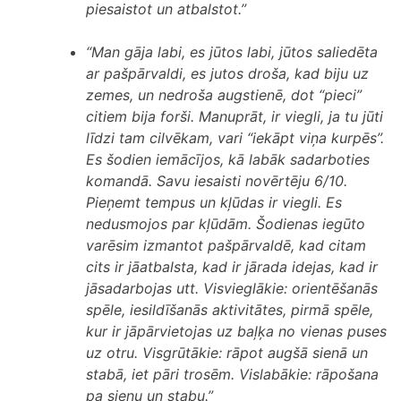
piesaistot un atbalstot.”
“Man gāja labi, es jūtos labi, jūtos saliedēta
ar pašpārvaldi, es jutos droša, kad biju uz
zemes, un nedroša augstienē, dot “pieci”
citiem bija forši. Manuprāt, ir viegli, ja tu jūti
līdzi tam cilvēkam, vari “iekāpt viņa kurpēs”.
Es šodien iemācījos, kā labāk sadarboties
komandā. Savu iesaisti novērtēju 6/10.
Pieņemt tempus un kļūdas ir viegli. Es
nedusmojos par kļūdām. Šodienas iegūto
varēsim izmantot pašpārvaldē, kad citam
cits ir jāatbalsta, kad ir jārada idejas, kad ir
jāsadarbojas utt. Visvieglākie: orientēšanās
spēle, iesildīšanās aktivitātes, pirmā spēle,
kur ir jāpārvietojas uz baļķa no vienas puses
uz otru. Visgrūtākie: rāpot augšā sienā un
stabā, iet pāri trosēm. Vislabākie: rāpošana
pa sienu un stabu.”