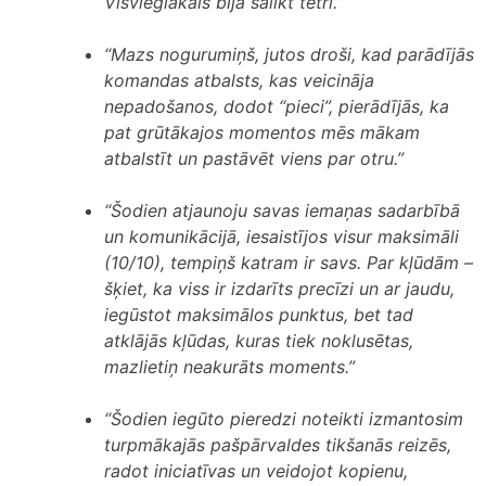
Visvieglākais bija salikt tetri.”
“Mazs nogurumiņš, jutos droši, kad parādījās
komandas atbalsts, kas veicināja
nepadošanos, dodot “pieci”, pierādījās, ka
pat grūtākajos momentos mēs mākam
atbalstīt un pastāvēt viens par otru.”
“Šodien atjaunoju savas iemaņas sadarbībā
un komunikācijā, iesaistījos visur maksimāli
(10/10), tempiņš katram ir savs. Par kļūdām –
šķiet, ka viss ir izdarīts precīzi un ar jaudu,
iegūstot maksimālos punktus, bet tad
atklājās kļūdas, kuras tiek noklusētas,
mazlietiņ neakurāts moments.”
“Šodien iegūto pieredzi noteikti izmantosim
turpmākajās pašpārvaldes tikšanās reizēs,
radot iniciatīvas un veidojot kopienu,