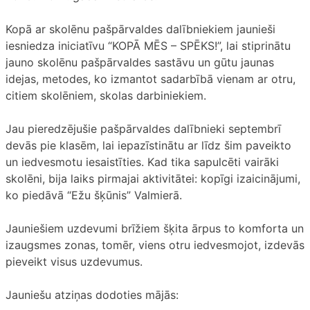
Kopā ar skolēnu pašpārvaldes dalībniekiem jaunieši
iesniedza iniciatīvu “KOPĀ MĒS – SPĒKS!”, lai stiprinātu
jauno skolēnu pašpārvaldes sastāvu un gūtu jaunas
idejas, metodes, ko izmantot sadarbībā vienam ar otru,
citiem skolēniem, skolas darbiniekiem.
Jau pieredzējušie pašpārvaldes dalībnieki septembrī
devās pie klasēm, lai iepazīstinātu ar līdz šim paveikto
un iedvesmotu iesaistīties. Kad tika sapulcēti vairāki
skolēni, bija laiks pirmajai aktivitātei: kopīgi izaicinājumi,
ko piedāvā “Ežu šķūnis” Valmierā.
Jauniešiem uzdevumi brīžiem šķita ārpus to komforta un
izaugsmes zonas, tomēr, viens otru iedvesmojot, izdevās
pieveikt visus uzdevumus.
Jauniešu atziņas dodoties mājās: