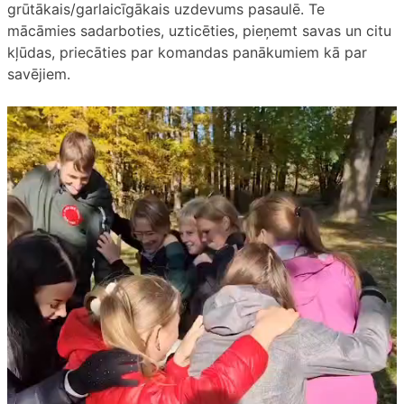
grūtākais/garlaicīgākais uzdevums pasaulē. Te
mācāmies sadarboties, uzticēties, pieņemt savas un citu
kļūdas, priecāties par komandas panākumiem kā par
savējiem.