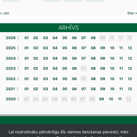
« Jan
Mar »
ARHĪVS
:
2026
01
02
03
04
05
06
07
08
09
10
11
12
:
2025
01
02
03
04
05
06
07
08
09
10
11
12
:
2024
01
02
03
04
05
06
07
08
09
10
11
12
:
2023
01
02
03
04
05
06
07
08
09
10
11
12
:
2022
01
02
03
04
05
06
07
08
09
10
11
12
:
2021
01
02
03
04
05
06
07
08
09
10
11
12
:
2020
01
02
03
04
05
06
07
08
09
10
11
12
©2026 Gulbenes novada vidusskola
– [Skolas iela 10,
Lai nodrošinātu pilnvērtīgu šīs vietnes lietošanas pieredzi, mēs