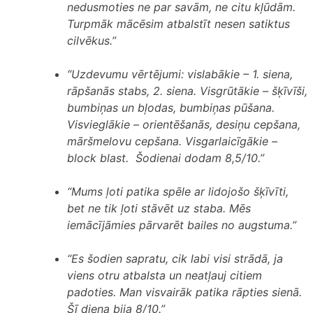
nedusmoties ne par savām, ne citu kļūdām.
Turpmāk mācēsim atbalstīt nesen satiktus
cilvēkus.”
“Uzdevumu vērtējumi: vislabākie – 1. siena,
rāpšanās stabs, 2. siena. Visgrūtākie – šķīvīši,
bumbiņas un bļodas, bumbiņas pūšana.
Visvieglākie – orientēšanās, desiņu cepšana,
māršmelovu cepšana. Visgarlaicīgākie –
block blast. Šodienai dodam 8,5/10.”
“Mums ļoti patika spēle ar lidojošo šķīvīti,
bet ne tik ļoti stāvēt uz staba. Mēs
iemācījāmies pārvarēt bailes no augstuma.”
“Es šodien sapratu, cik labi visi strādā, ja
viens otru atbalsta un neatļauj citiem
padoties. Man visvairāk patika rāpties sienā.
Šī diena bija 8/10.”