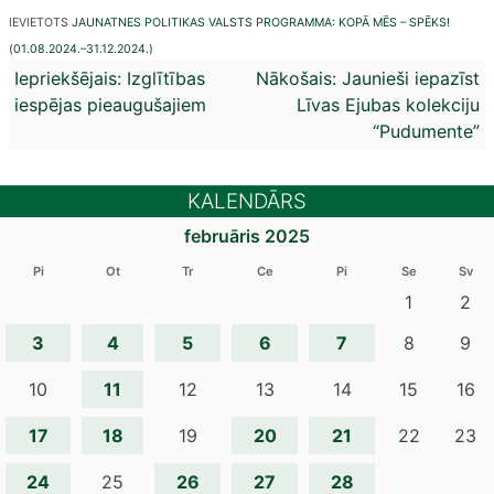
IEVIETOTS
JAUNATNES POLITIKAS VALSTS PROGRAMMA: KOPĀ MĒS – SPĒKS!
(01.08.2024.–31.12.2024.)
Ziņu
Iepriekšējais:
Izglītības
Nākošais:
Jaunieši iepazīst
iespējas pieaugušajiem
Līvas Ejubas kolekciju
izvēlne
“Pudumente”
KALENDĀRS
februāris 2025
Pi
Ot
Tr
Ce
Pi
Se
Sv
1
2
3
4
5
6
7
8
9
11
10
12
13
14
15
16
17
18
20
21
19
22
23
24
26
27
28
25