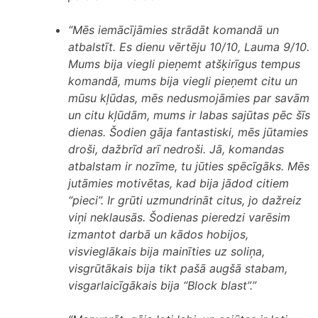
“Mēs iemācījāmies strādāt komandā un
atbalstīt. Es dienu vērtēju 10/10, Lauma 9/10.
Mums bija viegli pieņemt atšķirīgus tempus
komandā, mums bija viegli pieņemt citu un
mūsu kļūdas, mēs nedusmojāmies par savām
un citu kļūdām, mums ir labas sajūtas pēc šīs
dienas. Šodien gāja fantastiski, mēs jūtamies
droši, dažbrīd arī nedroši. Jā, komandas
atbalstam ir nozīme, tu jūties spēcīgāks. Mēs
jutāmies motivētas, kad bija jādod citiem
“pieci”. Ir grūti uzmundrināt citus, jo dažreiz
viņi neklausās. Šodienas pieredzi varēsim
izmantot darbā un kādos hobijos,
visvieglākais bija mainīties uz soliņa,
visgrūtākais bija tikt pašā augšā stabam,
visgarlaicīgākais bija “Block blast”.”