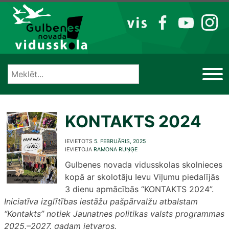
Izlaist
VIS
FB
YT
IG
KONTAKTS 2024
IEVIETOTS
5. FEBRUĀRIS, 2025
IEVIETOJA
RAMONA RUŅĢE
Gulbenes novada vidusskolas skolnieces
kopā ar skolotāju Ievu Viļumu piedalījās
3 dienu apmācībās “KONTAKTS 2024”.
Iniciatīva izglītības iestāžu pašpārvalžu atbalstam
“Kontakts” notiek Jaunatnes politikas valsts programmas
2025.–2027. gadam ietvaros.