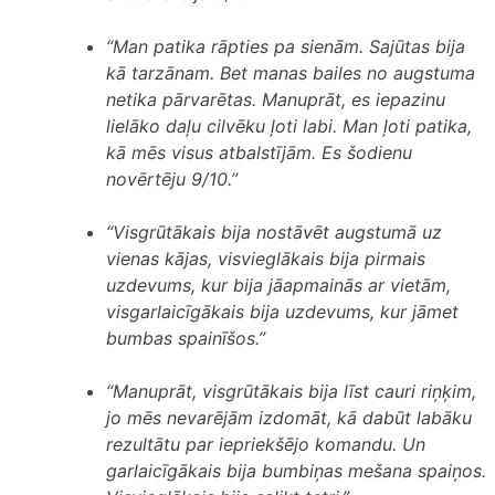
“Man patika rāpties pa sienām. Sajūtas bija
kā tarzānam. Bet manas bailes no augstuma
netika pārvarētas. Manuprāt, es iepazinu
lielāko daļu cilvēku ļoti labi. Man ļoti patika,
kā mēs visus atbalstījām. Es šodienu
novērtēju 9/10.”
“Visgrūtākais bija nostāvēt augstumā uz
vienas kājas, visvieglākais bija pirmais
uzdevums, kur bija jāapmainās ar vietām,
visgarlaicīgākais bija uzdevums, kur jāmet
bumbas spainīšos.”
“Manuprāt, visgrūtākais bija līst cauri riņķim,
jo mēs nevarējām izdomāt, kā dabūt labāku
rezultātu par iepriekšējo komandu. Un
garlaicīgākais bija bumbiņas mešana spaiņos.