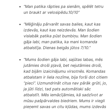
“Man patika rāpties pa sienām, spēlēt tetru
un braukt ar velosipēdu.10/10”
“Mēģināju pārvarēt savas bailes, kaut kas
izdevās, kaut kas neizdevās. Man šodien
vislabāk patika pūst bumbiņu. Man šodien
gāja labi, man patika, ka mani komanda
atbalstīja. Dienas beigās jūtos 7/10.”
“Mums šodien gāja labi, sajūtas labas, mēs
jutāmies droši pļavā, bet nejutāmies droši,
kad bijām izaicinājumu virsotnēs. Komandas
atbalstam ir liela nozīme, bija forši dot citiem
“pieci”. Uzmundrināt citus nav pārāk grūti, jo,
ja jūti līdzi, tad pats automātiski sāc
atbalstīt. Mēs iemācījāmies, kā sadzīvot ar
mūsu pašpārvaldes biedriem. Mums ir viegli
pieņemt savas un citu kļūdas, mums izdevās