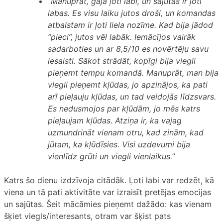
“Manuprāt, gāja ļoti labi, un sajūtas ir ļoti
labas. Es visu laiku jutos droši, un komandas
atbalstam ir ļoti liela nozīme. Kad bija jādod
“pieci”, jutos vēl labāk. Iemācījos vairāk
sadarboties un ar 8,5/10 es novērtēju savu
iesaisti. Sākot strādāt, kopīgi bija viegli
pieņemt tempu komandā. Manuprāt, man bija
viegli pieņemt kļūdas, jo apzinājos, ka pati
arī pieļauju kļūdas, un tad veidojās līdzsvars.
Es nedusmojos par kļūdām, jo mēs katrs
pieļaujam kļūdas. Atziņa ir, ka vajag
uzmundrināt vienam otru, kad zinām, kad
jūtam, ka kļūdīsies. Visi uzdevumi bija
vienlīdz grūti un viegli vienlaikus.”
Katrs šo dienu izdzīvoja citādāk. Ļoti labi var redzēt, kā
viena un tā pati aktivitāte var izraisīt pretējas emocijas
un sajūtas. Šeit mācāmies pieņemt dažādo: kas vienam
šķiet viegls/interesants, otram var šķist pats