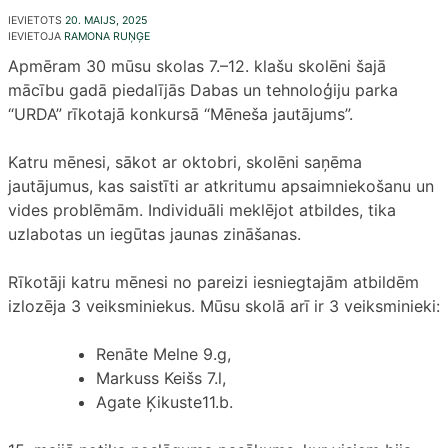
IEVIETOTS
20. MAIJS, 2025
IEVIETOJA
RAMONA RUŅĢE
Apmēram 30 mūsu skolas 7.–12. klašu skolēni šajā
mācību gadā piedalījās Dabas un tehnoloģiju parka
“URDA” rīkotajā konkursā “Mēneša jautājums”.
Katru mēnesi, sākot ar oktobri, skolēni saņēma
jautājumus, kas saistīti ar atkritumu apsaimniekošanu un
vides problēmām. Individuāli meklējot atbildes, tika
uzlabotas un iegūtas jaunas zināšanas.
Rīkotāji katru mēnesi no pareizi iesniegtajām atbildēm
izlozēja 3 veiksminiekus. Mūsu skolā arī ir 3 veiksminieki:
Renāte Melne 9.g,
Markuss Keišs 7.l,
Agate Ķikuste11.b.