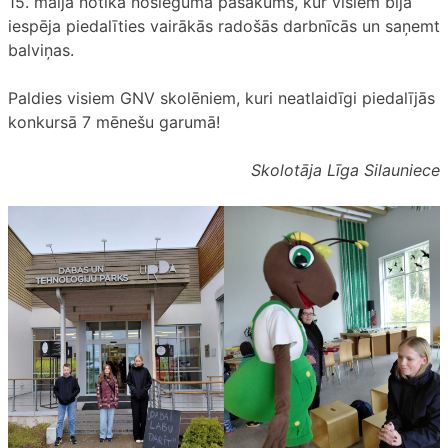
15. maijā notika noslēguma pasākums, kur visiem bija
iespēja piedalīties vairākās radošās darbnīcās un saņemt
balviņas.
Paldies visiem GNV skolēniem, kuri neatlaidīgi piedalījās
konkursā 7 mēnešu garumā!
Skolotāja Līga Silauniece