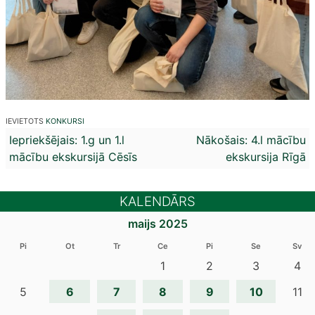
IEVIETOTS
KONKURSI
Ziņu
Iepriekšējais:
1.g un 1.l
Nākošais:
4.l mācību
mācību ekskursijā Cēsīs
ekskursija Rīgā
izvēlne
KALENDĀRS
maijs 2025
Pi
Ot
Tr
Ce
Pi
Se
Sv
1
2
3
4
6
7
8
9
10
5
11