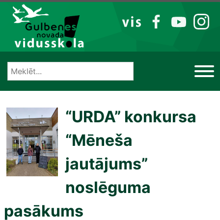
Izlaist
VIS
FB
YT
IG
“URDA” konkursa
“Mēneša
jautājums”
noslēguma
pasākums