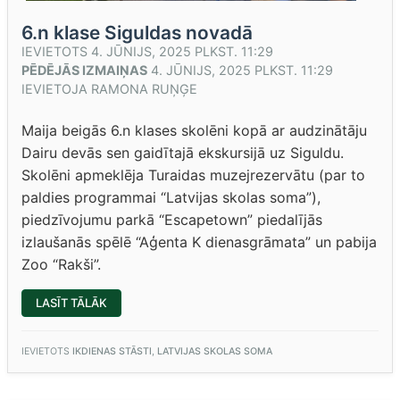
6.n klase Siguldas novadā
IEVIETOTS
4. JŪNIJS, 2025 PLKST. 11:29
PĒDĒJĀS IZMAIŅAS
4. JŪNIJS, 2025 PLKST. 11:29
IEVIETOJA
RAMONA RUŅĢE
Maija beigās 6.n klases skolēni kopā ar audzinātāju
Dairu devās sen gaidītajā ekskursijā uz Siguldu.
Skolēni apmeklēja Turaidas muzejrezervātu (par to
paldies programmai “Latvijas skolas soma”),
piedzīvojumu parkā “Escapetown” piedalījās
izlaušanās spēlē “Aģenta K dienasgrāmata” un pabija
Zoo “Rakši”.
“6.N
LASĪT TĀLĀK
KLASE
SIGULDAS
NOVADĀ”
IEVIETOTS
IKDIENAS STĀSTI
,
LATVIJAS SKOLAS SOMA