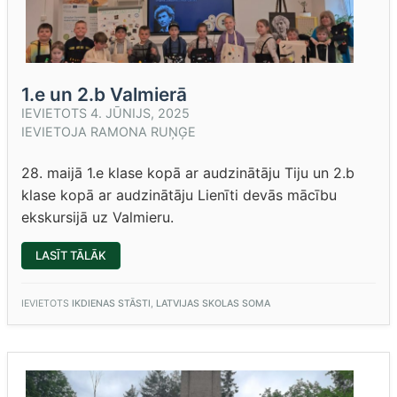
1.e un 2.b Valmierā
IEVIETOTS
4. JŪNIJS, 2025
IEVIETOJA
RAMONA RUŅĢE
28. maijā 1.e klase kopā ar audzinātāju Tiju un 2.b
klase kopā ar audzinātāju Lienīti devās mācību
ekskursijā uz Valmieru.
“1.E
LASĪT TĀLĀK
UN
2.B
VALMIERĀ”
IEVIETOTS
IKDIENAS STĀSTI
,
LATVIJAS SKOLAS SOMA