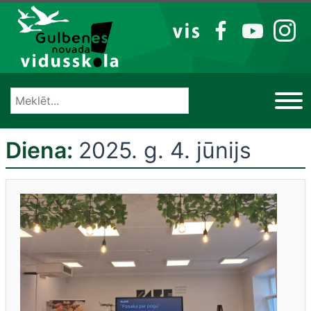
Izlaist
VIS
FB
YT
IG
Diena:
2025. g. 4. jūnijs