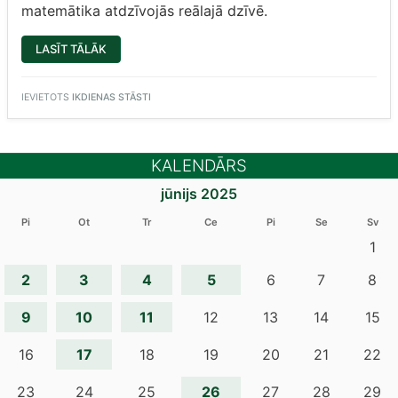
matemātika atdzīvojās reālajā dzīvē.
“1.G
LASĪT TĀLĀK
MĀCĀS
MATEMĀTIKU
VEIKALĀ”
IEVIETOTS
IKDIENAS STĀSTI
KALENDĀRS
jūnijs 2025
Pi
Ot
Tr
Ce
Pi
Se
Sv
1
2
3
4
5
6
7
8
9
10
11
12
13
14
15
17
16
18
19
20
21
22
26
23
24
25
27
28
29