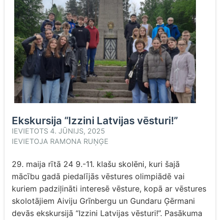
Ekskursija “Izzini Latvijas vēsturi!”
IEVIETOTS
4. JŪNIJS, 2025
IEVIETOJA
RAMONA RUŅĢE
29. maija rītā 24 9.-11. klašu skolēni, kuri šajā
mācību gadā piedalījās vēstures olimpiādē vai
kuriem padziļināti interesē vēsture, kopā ar vēstures
skolotājiem Aiviju Grīnbergu un Gundaru Ģērmani
devās ekskursijā “Izzini Latvijas vēsturi!”. Pasākuma