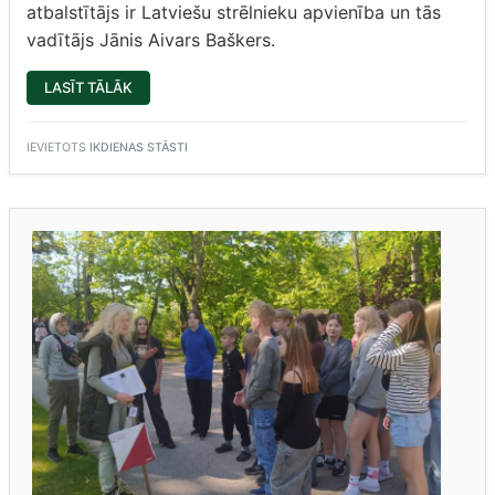
atbalstītājs ir Latviešu strēlnieku apvienība un tās
vadītājs Jānis Aivars Baškers.
“EKSKURSIJA
LASĪT TĀLĀK
“IZZINI
LATVIJAS
VĒSTURI!””
IEVIETOTS
IKDIENAS STĀSTI