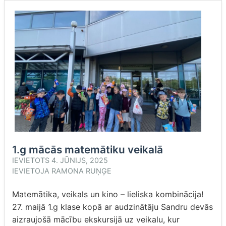
1.g mācās matemātiku veikalā
IEVIETOTS
4. JŪNIJS, 2025
IEVIETOJA
RAMONA RUŅĢE
Matemātika, veikals un kino – lieliska kombinācija!
27. maijā 1.g klase kopā ar audzinātāju Sandru devās
aizraujošā mācību ekskursijā uz veikalu, kur