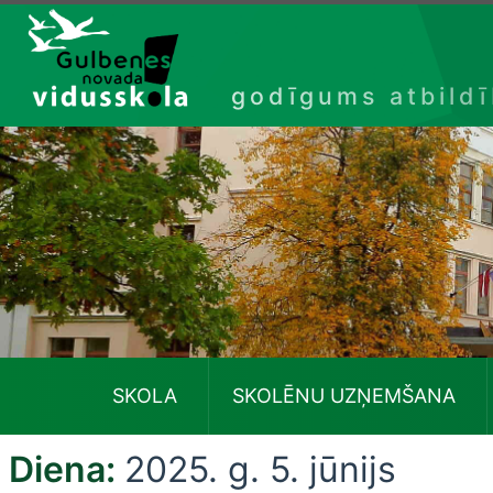
Izlaist
godīgums atbild
SKOLA
SKOLĒNU UZŅEMŠANA
Diena:
2025. g. 5. jūnijs