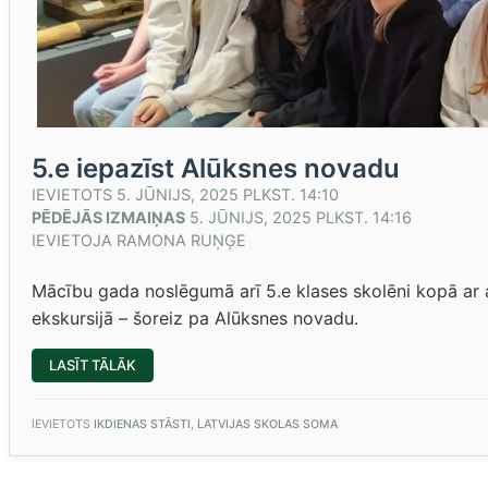
5.e iepazīst Alūksnes novadu
IEVIETOTS
5. JŪNIJS, 2025 PLKST. 14:10
PĒDĒJĀS IZMAIŅAS
5. JŪNIJS, 2025 PLKST. 14:16
IEVIETOJA
RAMONA RUŅĢE
Mācību gada noslēgumā arī 5.e klases skolēni kopā ar
ekskursijā – šoreiz pa Alūksnes novadu.
“5.E
LASĪT TĀLĀK
IEPAZĪST
ALŪKSNES
NOVADU”
IEVIETOTS
IKDIENAS STĀSTI
,
LATVIJAS SKOLAS SOMA