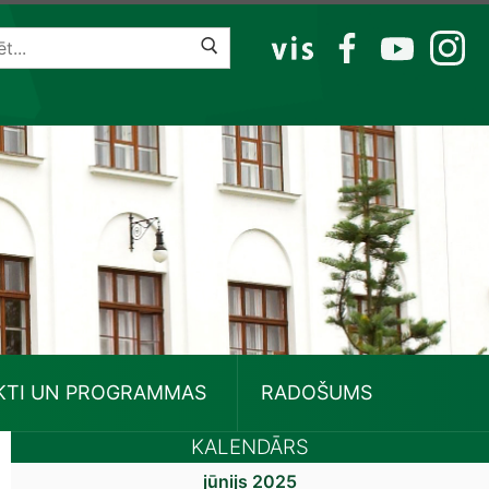
VIS
FB
YT
IG
KTI UN PROGRAMMAS
RADOŠUMS
KALENDĀRS
jūnijs 2025