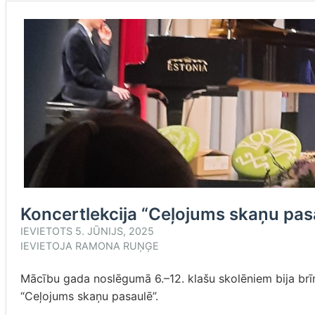
Koncertlekcija “Ceļojums skaņu pasa
IEVIETOTS
5. JŪNIJS, 2025
IEVIETOJA
RAMONA RUŅĢE
Mācību gada noslēgumā 6.–12. klašu skolēniem bija brīn
“Ceļojums skaņu pasaulē”.