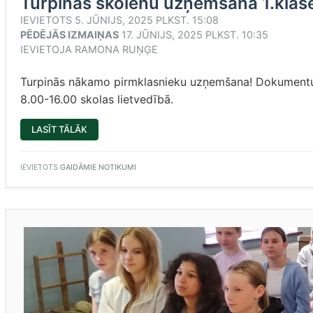
Turpinās skolēnu uzņemšana 1.klas
IEVIETOTS
5. JŪNIJS, 2025 PLKST. 15:08
PĒDĒJĀS IZMAIŅAS
17. JŪNIJS, 2025 PLKST. 10:35
IEVIETOJA
RAMONA RUŅĢE
Turpinās nākamo pirmklasnieku uzņemšana! Dokument
8.00-16.00 skolas lietvedībā.
“TURPINĀS
LASĪT TĀLĀK
SKOLĒNU
UZŅEMŠANA
1.KLASĒ!”
IEVIETOTS
GAIDĀMIE NOTIKUMI