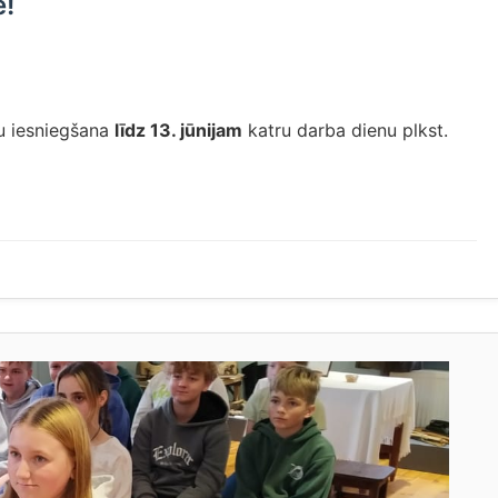
ē!
u iesniegšana
līdz 13. jūnijam
katru darba dienu plkst.