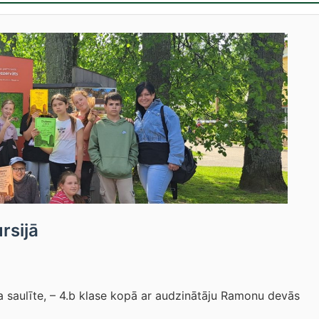
rsijā
a saulīte, – 4.b klase kopā ar audzinātāju Ramonu devās