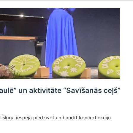
ulē” un aktivitāte “Savīšanās ceļš”
išķīga iespēja piedzīvot un baudīt koncertlekciju