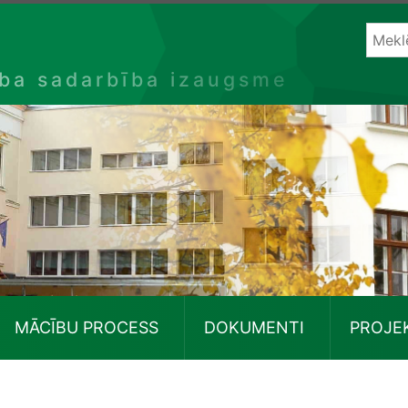
ība sadarbība izaugsme
MĀCĪBU PROCESS
DOKUMENTI
PROJE