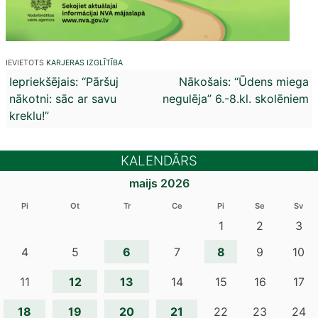
IEVIETOTS
KARJERAS IZGLĪTĪBA
Ziņu
Iepriekšējais:
“Pāršuj
Nākošais:
“Ūdens miega
nākotni: sāc ar savu
negulēja” 6.-8.kl. skolēniem
izvēlne
kreklu!”
KALENDĀRS
maijs 2026
Pi
Ot
Tr
Ce
Pi
Se
Sv
1
2
3
6
8
4
5
7
9
10
12
13
11
14
15
16
17
18
19
20
21
22
23
24