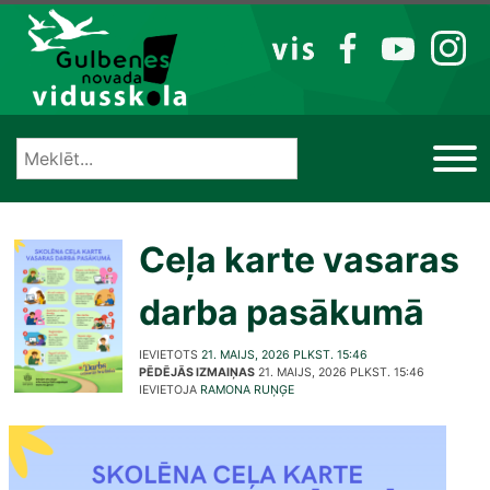
Izlaist
VIS
FB
YT
IG
Ceļa karte vasaras
darba pasākumā
IEVIETOTS
21. MAIJS, 2026 PLKST. 15:46
PĒDĒJĀS IZMAIŅAS
21. MAIJS, 2026 PLKST. 15:46
IEVIETOJA
RAMONA RUŅĢE