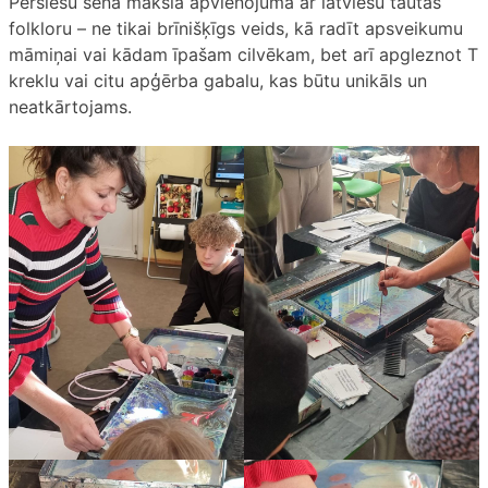
Persiešu senā māksla apvienojumā ar latviešu tautas
folkloru – ne tikai brīnišķīgs veids, kā radīt apsveikumu
māmiņai vai kādam īpašam cilvēkam, bet arī apgleznot T
kreklu vai citu apģērba gabalu, kas būtu unikāls un
neatkārtojams.