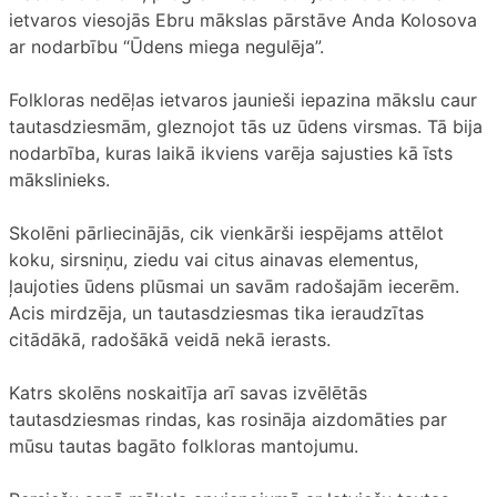
ietvaros viesojās Ebru mākslas pārstāve Anda Kolosova
ar nodarbību “Ūdens miega negulēja”.
Folkloras nedēļas ietvaros jaunieši iepazina mākslu caur
tautasdziesmām, gleznojot tās uz ūdens virsmas. Tā bija
nodarbība, kuras laikā ikviens varēja sajusties kā īsts
mākslinieks.
Skolēni pārliecinājās, cik vienkārši iespējams attēlot
koku, sirsniņu, ziedu vai citus ainavas elementus,
ļaujoties ūdens plūsmai un savām radošajām iecerēm.
Acis mirdzēja, un tautasdziesmas tika ieraudzītas
citādākā, radošākā veidā nekā ierasts.
Katrs skolēns noskaitīja arī savas izvēlētās
tautasdziesmas rindas, kas rosināja aizdomāties par
mūsu tautas bagāto folkloras mantojumu.