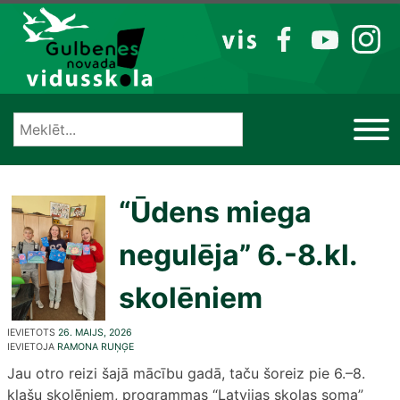
Izlaist
VIS
FB
YT
IG
“Ūdens miega
negulēja” 6.-8.kl.
skolēniem
IEVIETOTS
26. MAIJS, 2026
IEVIETOJA
RAMONA RUŅĢE
Jau otro reizi šajā mācību gadā, taču šoreiz pie 6.–8.
klašu skolēniem, programmas “Latvijas skolas soma”