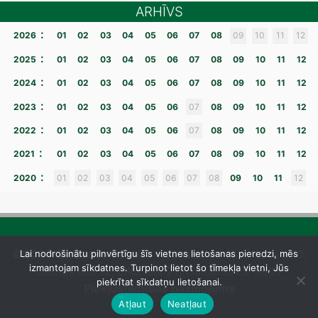
ARHĪVS
:
2026
01
02
03
04
05
06
07
08
09
10
11
12
:
2025
01
02
03
04
05
06
07
08
09
10
11
12
:
2024
01
02
03
04
05
06
07
08
09
10
11
12
:
2023
01
02
03
04
05
06
07
08
09
10
11
12
:
2022
01
02
03
04
05
06
07
08
09
10
11
12
:
2021
01
02
03
04
05
06
07
08
09
10
11
12
:
2020
01
02
03
04
05
06
07
08
09
10
11
12
©2026 Gulbenes novada vidusskola
– [Skolas iela 10,
Lai nodrošinātu pilnvērtīgu šīs vietnes lietošanas pieredzi, mēs
izmantojam sīkdatnes. Turpinot lietot šo tīmekļa vietni, Jūs
Skolas iela 12, Līkā iela 21] Gulbene, LV-4401
piekrītat sīkdatņu lietošanai.
Piekļūstamības paziņojums
Atļaut
Neatļaut