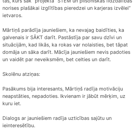
tas, kurš sāk” projekta “STEM un pilsoniskās līdzdalības
norises plašākai izglītības pieredzei un karjeras izvēlei”
ietvaros.
Mārtiņš parādīja jauniešiem, ka nevajag baidīties, ka
galvenais ir SĀKT darīt. Pastāstīja par savu dzīvi un
situācijām, kad likās, ka rokas var nolaisties, bet tāpat
domāja un sāka darīt. Mācīja jauniešiem nevis padoties
un vaidēt par neveiksmēm, bet celties un darīt.
Skolēnu atziņas:
Pasākums bija interesants, Mārtiņš radīja motivāciju
neapstāties, nepadoties. Ikvienam ir jābūt mērķim, uz
kuru iet.
Dialogs ar jauniešiem radīja uzticības sajūtu un
ieinteresētību.