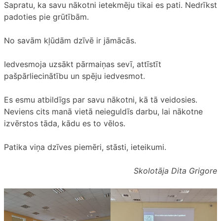
Sapratu, ka savu nākotni ietekmēju tikai es pati. Nedrīkst
padoties pie grūtībām.
No savām kļūdām dzīvē ir jāmācās.
Iedvesmoja uzsākt pārmaiņas sevī, attīstīt
pašpārliecinātību un spēju iedvesmot.
Es esmu atbildīgs par savu nākotni, kā tā veidosies.
Neviens cits manā vietā neieguldīs darbu, lai nākotne
izvērstos tāda, kādu es to vēlos.
Patika viņa dzīves piemēri, stāsti, ieteikumi.
Skolotāja Dita Grigore