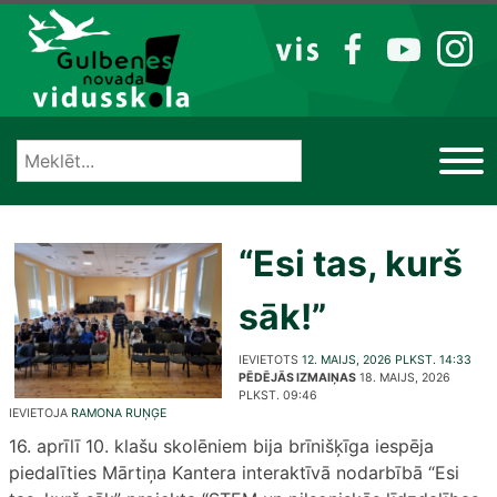
Izlaist
VIS
FB
YT
IG
“Esi tas, kurš
sāk!”
IEVIETOTS
12. MAIJS, 2026 PLKST. 14:33
PĒDĒJĀS IZMAIŅAS
18. MAIJS, 2026
PLKST. 09:46
IEVIETOJA
RAMONA RUŅĢE
16. aprīlī 10. klašu skolēniem bija brīnišķīga iespēja
piedalīties Mārtiņa Kantera interaktīvā nodarbībā “Esi