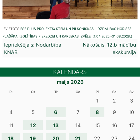
IEVIETOTS
ESF PLUS PROJEKTS: STEM UN PILSONISKĀS LĪDZDALĪBAS NORISES
PLAŠĀKAI IZGLĪTĪBAS PIEREDZEI UN KARJERAS IZVĒLEI (1.04.2025.-31.08.2028.)
Ziņu
Iepriekšējais:
Nodarbība
Nākošais:
12.b mācību
KNAB
ekskursija
izvēlne
KALENDĀRS
maijs 2026
Pi
Ot
Tr
Ce
Pi
Se
Sv
1
2
3
6
8
4
5
7
9
10
12
13
11
14
15
16
17
18
19
20
21
22
23
24