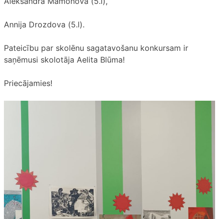
Aleksandra Mamonova (5.l),
Annija Drozdova (5.l).
Pateicību par skolēnu sagatavošanu konkursam ir
saņēmusi skolotāja Aelita Blūma!
Priecājamies!