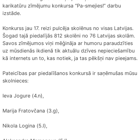
karikatūru zīmējumu konkursa “Pa-smejies!” darbu
izstāde.
Konkurss jau 17. reizi pulcēja skolēnus no visas Latvijas.
Šogad tajā piedalījās 812 skolēni no 76 Latvijas skolām.
Savos zīmējumos viņi mēģināja ar humoru paraudzīties
uz mūsdienās ikdienā tik aktuālu dzīves nepieciešamību
kā internets un to, kas notiek, ja tas pēkšņi nav pieejams.
Pateicības par piedalīšanos konkursā ir saņēmušas mūsu
skolnieces:
Ieva Jogure (4.n),
Marija Fratovčana (3.g),
Nikola Logina (5.l),