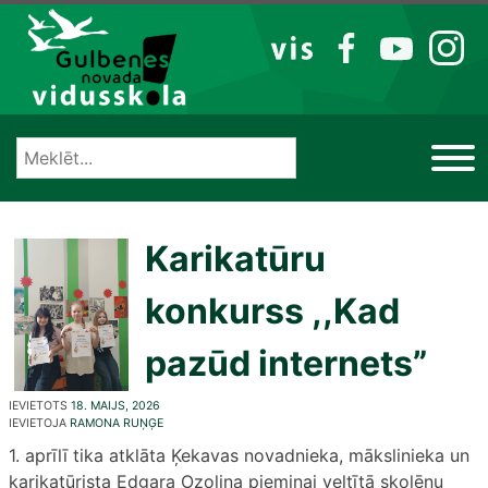
Izlaist
VIS
FB
YT
IG
Karikatūru
konkurss ,,Kad
pazūd internets”
IEVIETOTS
18. MAIJS, 2026
IEVIETOJA
RAMONA RUŅĢE
1. aprīlī tika atklāta Ķekavas novadnieka, mākslinieka un
karikatūrista Edgara Ozoliņa piemiņai veltītā skolēnu