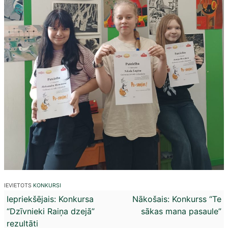
IEVIETOTS
KONKURSI
Ziņu
Iepriekšējais:
Konkursa
Nākošais:
Konkurss “Te
“Dzīvnieki Raiņa dzejā”
sākas mana pasaule”
izvēlne
rezultāti