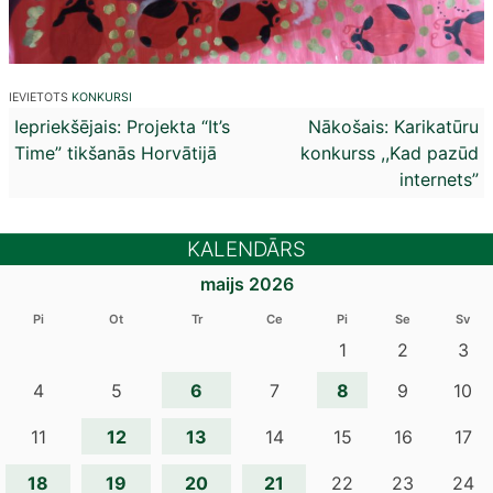
IEVIETOTS
KONKURSI
Ziņu
Iepriekšējais:
Projekta “It’s
Nākošais:
Karikatūru
Time” tikšanās Horvātijā
konkurss ,,Kad pazūd
izvēlne
internets”
KALENDĀRS
maijs 2026
Pi
Ot
Tr
Ce
Pi
Se
Sv
1
2
3
6
8
4
5
7
9
10
12
13
11
14
15
16
17
18
19
20
21
22
23
24