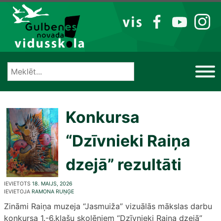
Izlaist
VIS
FB
YT
IG
Konkursa
“Dzīvnieki Raiņa
dzejā” rezultāti
IEVIETOTS
18. MAIJS, 2026
IEVIETOJA
RAMONA RUŅĢE
Zināmi Raiņa muzeja “Jasmuiža” vizuālās mākslas darbu
konkursa 1.-6.klašu skolēniem “Dzīvnieki Raiņa dzejā”