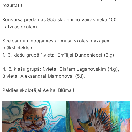
rezultāti!
Konkursā piedalījās 955 skolēni no vairāk nekā 100
Latvijas skolām.
Sveicam un lepojamies ar mūsu skolas mazajiem
māksliniekiem!
1.–3. klašu grupā 1.vieta Emīlijai Dundeniecei (3.g).
4.–6. klašu grupā: 1.vieta Olafam Laganovskim (4.g),
3.vieta Aleksandrai Mamonovai (5.l).
Paldies skolotājai Aelitai Blūmai!