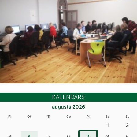
KALENDĀRS
augusts 2026
Pi
Ot
Tr
Ce
Pi
Se
Sv
1
2
4
7
3
5
6
8
9