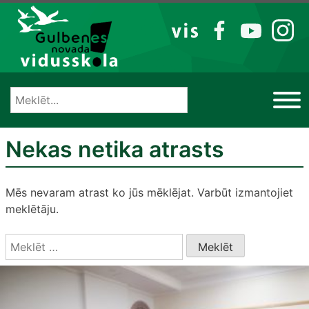
Izlaist
VIS
FB
YT
IG
Nekas netika atrasts
Mēs nevaram atrast ko jūs mēklējat. Varbūt izmantojiet
meklētāju.
Meklēt: