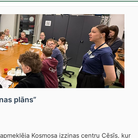
nas plāns”
ā apmeklēja Kosmosa izziņas centru Cēsīs, kur