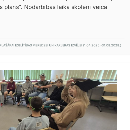
s plāns”. Nodarbības laikā skolēni veica
AŠĀKAI IZGLĪTĪBAS PIEREDZEI UN KARJERAS IZVĒLEI (1.04.2025.-31.08.2028.)