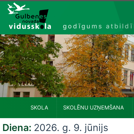
Izlaist
godīgums atbild
SKOLA
SKOLĒNU UZŅEMŠANA
Diena:
2026. g. 9. jūnijs