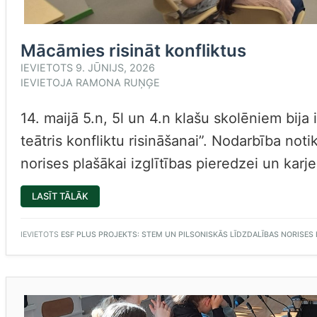
Mācāmies risināt konfliktus
IEVIETOTS
9. JŪNIJS, 2026
IEVIETOJA
RAMONA RUŅĢE
14. maijā 5.n, 5l un 4.n klašu skolēniem bija
teātris konfliktu risināšanai”. Nodarbība not
norises plašākai izglītības pieredzei un karje
“MĀCĀMIES
LASĪT TĀLĀK
RISINĀT
KONFLIKTUS”
IEVIETOTS
ESF PLUS PROJEKTS: STEM UN PILSONISKĀS LĪDZDALĪBAS NORISES PL