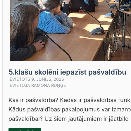
5.klašu skolēni iepazīst pašvaldību
IEVIETOTS
9. JŪNIJS, 2026
IEVIETOJA
RAMONA RUŅĢE
Kas ir pašvaldība? Kādas ir pašvaldības fun
Kādus pašvaldības pakalpojumus var izmanto
pašvaldībai? Uz šiem jautājumiem ir jāatbild