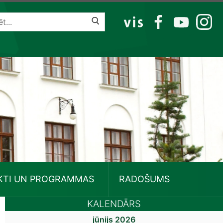
VIS
FB
YT
IG
KTI UN PROGRAMMAS
RADOŠUMS
KALENDĀRS
jūnijs 2026