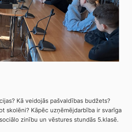
kcijas? Kā veidojās pašvaldības budžets?
t skolēni? Kāpēc uzņēmējdarbība ir svarīga
 sociālo zinību un vēstures stundās 5.klasē.