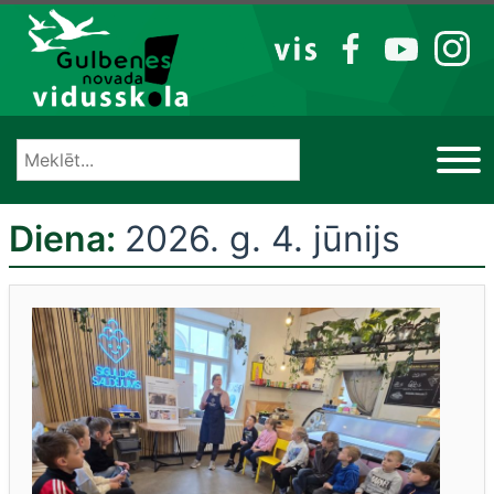
Izlaist
VIS
FB
YT
IG
Diena:
2026. g. 4. jūnijs