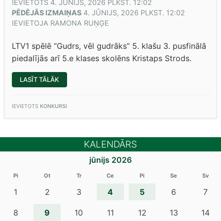
IEVIETOTS
4. JŪNIJS, 2026 PLKST. 12:02
PĒDĒJĀS IZMAIŅAS
4. JŪNIJS, 2026 PLKST. 12:02
IEVIETOJA
RAMONA RUŅĢE
LTV1 spēlē “Gudrs, vēl gudrāks” 5. klašu 3. pusfinālā
piedalījās arī 5.e klases skolēns Kristaps Strods.
“KRISTAPS
LASĪT TĀLĀK
STRODS
SPĒLĒ
“GUDRS,
VĒL
IEVIETOTS
KONKURSI
GUDRĀKS””
KALENDĀRS
jūnijs 2026
Pi
Ot
Tr
Ce
Pi
Se
Sv
4
5
1
2
3
6
7
9
8
10
11
12
13
14