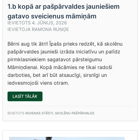
1.b kopā ar pašpārvaldes jauniešiem
gatavo sveicienus māmiņām
IEVIETOTS
4. JŪNIJS, 2026
IEVIETOJA
RAMONA RUŅĢE
Bērni aug tik ātri! Īpašs prieks redzēt, kā skolēnu
pašpārvaldes jaunieši izrāda iniciatīvu un palīdz
pirmklasniekiem sagatavot pārsteigumu
Māmiņdienai. Kopā mācāmies ne tikai radoši
darboties, bet arī būt atsaucīgi, sirsnīgi un
iedvesmojoši viens otram.
“1.B
LASĪT TĀLĀK
KOPĀ
AR
PAŠPĀRVALDES
JAUNIEŠIEM
IEVIETOTS
IKDIENAS STĀSTI
,
SKOLĒNU PAŠPĀRVALDE
GATAVO
SVEICIENUS
MĀMIŅĀM”