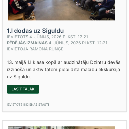
1.l dodas uz Siguldu
IEVIETOTS
4. JŪNIJS, 2026 PLKST. 12:21
PĒDĒJĀS IZMAIŅAS
4. JŪNIJS, 2026 PLKST. 12:21
IEVIETOJA
RAMONA RUŅĢE
13. maijā 1.l klase kopā ar audzinātāju Dzintru devās
izzinošā un aktivitātēm piepildītā mācību ekskursijā
uz Siguldu.
“1.L
LASĪT TĀLĀK
DODAS
UZ
SIGULDU”
IEVIETOTS
IKDIENAS STĀSTI