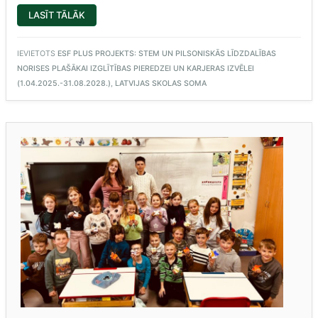
“3.E
LASĪT TĀLĀK
UN
3.L
MĀCĪBU
EKSKURSIJA”
IEVIETOTS
ESF PLUS PROJEKTS: STEM UN PILSONISKĀS LĪDZDALĪBAS
NORISES PLAŠĀKAI IZGLĪTĪBAS PIEREDZEI UN KARJERAS IZVĒLEI
(1.04.2025.-31.08.2028.)
,
LATVIJAS SKOLAS SOMA