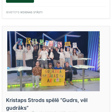
DODAS
UZ
TARTU”
IEVIETOTS
IKDIENAS STĀSTI
Kristaps Strods spēlē “Gudrs, vēl
gudrāks”