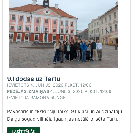
9.l dodas uz Tartu
IEVIETOTS
4. JŪNIJS, 2026 PLKST. 12:06
PĒDĒJĀS IZMAIŅAS
4. JŪNIJS, 2026 PLKST. 12:06
IEVIETOJA
RAMONA RUŅĢE
Pavasaris ir ekskursiju laiks. 9.l klasi un audzinātāju
Daigu šogad vilināja Igaunijas netālā pilsēta Tartu.
“9.L
LASĪT TĀLĀK