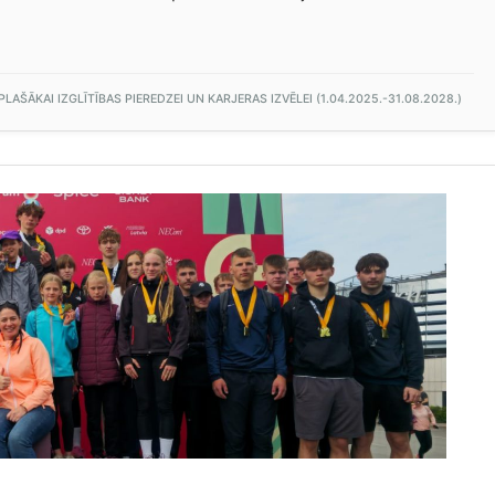
AŠĀKAI IZGLĪTĪBAS PIEREDZEI UN KARJERAS IZVĒLEI (1.04.2025.-31.08.2028.)