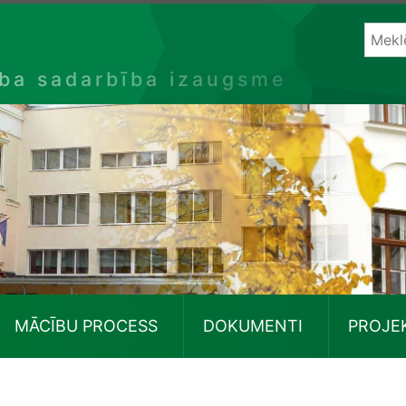
ība sadarbība izaugsme
MĀCĪBU PROCESS
DOKUMENTI
PROJE