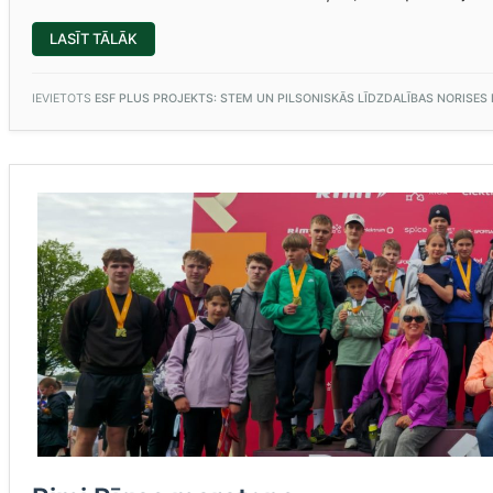
“NO
LASĪT TĀLĀK
KOKA
LĪDZ
GATAVAM
PRODUKTAM”
IEVIETOTS
ESF PLUS PROJEKTS: STEM UN PILSONISKĀS LĪDZDALĪBAS NORISES PL