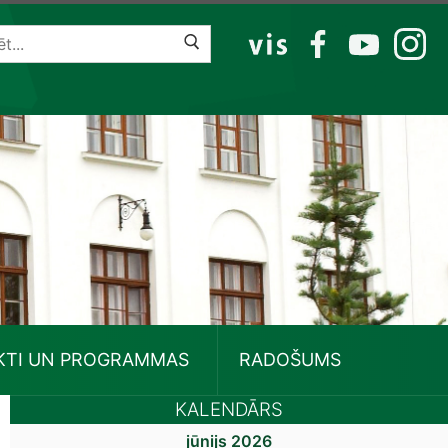
VIS
FB
YT
IG
KTI UN PROGRAMMAS
RADOŠUMS
KALENDĀRS
jūnijs 2026