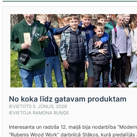
No koka līdz gatavam produktam
IEVIETOTS
5. JŪNIJS, 2026
IEVIETOJA
RAMONA RUŅĢE
Interesanta un radoša 12. maijā bija nodarbība “Moder
“Rubenis Wood Work” darbnīcā Stāķos, kurā piedalījās 4