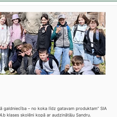
nā galdniecība – no koka līdz gatavam produktam” SIA
.b klases skolēni kopā ar audzinātāju Sandru.