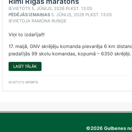
Rimi Rīgas maratons
IEVIETOTS
5. JŪNIJS, 2026 PLKST. 13:05
PĒDĒJĀS IZMAIŅAS
5. JŪNIJS, 2026 PLKST. 13:05
IEVIETOJA
RAMONA RUŅĢE
Viņi to izdarīja!!!
17. maijā, GNV skrējēju komanda pievarēja 6 km distanc
piedalījās 99 skolu komandas, kopumā – 6350 skrējēji.
“RIMI
LASĪT TĀLĀK
RĪGAS
MARATONS”
IEVIETOTS
SPORTS
©2026 Gulbenes no