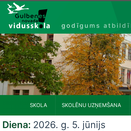
Izlaist
godīgums atbild
SKOLA
SKOLĒNU UZŅEMŠANA
Diena:
2026. g. 5. jūnijs