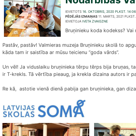
IEVIETOTS
16. OKTOBRIS, 2020 PLKST. 14:06
PĒDĒJĀS IZMAIŅAS
11. MARTS, 2021 PLKST.
IEVIETOJA
IVETA ZVAIGZNE
Bruņinieku koda kodekss? Vai 
Pastāv, pastāv! Valmieras muzeja Bruņinieku skolā to apgu
kāda tam ir saistība ar mūsu teicienu “goda vārds”.
Un vēl! Ja viduslaiku bruņinieka tērpu tērps bija bruņas, t
ir T-krekls. Tā vērtība pieaug, ja krekla dizaina autors ir p
Re kā, astotie vienā dienā pabija gan bruņinieka, gan diza