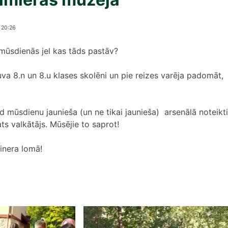
 20:26
mūsdienās jel kas tāds pastāv?
va 8.n un 8.u klases skolēni un pie reizes varēja padomāt,
ad mūsdienu jaunieša (un ne tikai jaunieša) arsenālā noteikti
ats valkātājs. Mūsējie to saprot!
inera lomā!