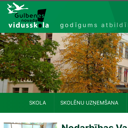
Izlaist
godīgums atbild
SKOLA
SKOLĒNU UZŅEMŠANA
Nodarbības Va