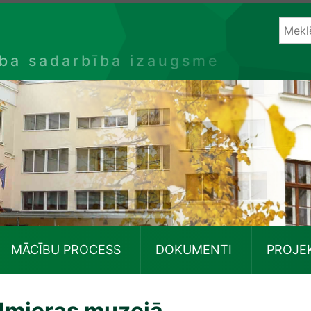
ība sadarbība izaugsme
MĀCĪBU PROCESS
DOKUMENTI
PROJE
lmieras muzejā