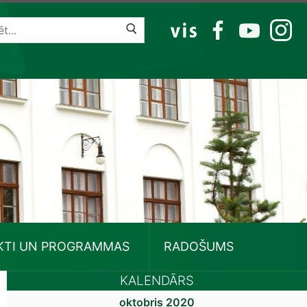
VIS
FB
YT
IG
KTI UN PROGRAMMAS
RADOŠUMS
KALENDĀRS
oktobris 2020