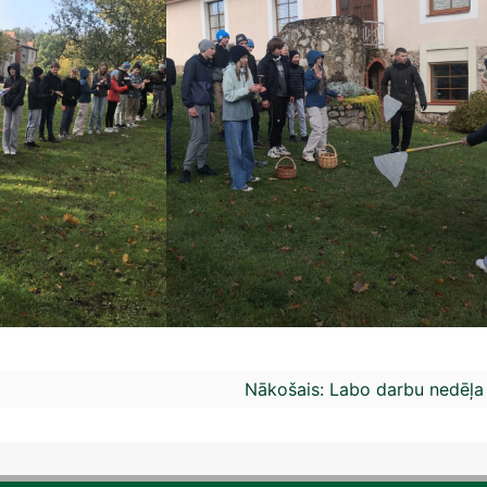
Nākošais:
Labo darbu nedēļa