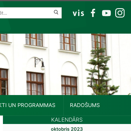
VIS
FB
YT
IG
KTI UN PROGRAMMAS
RADOŠUMS
KALENDĀRS
oktobris 2023