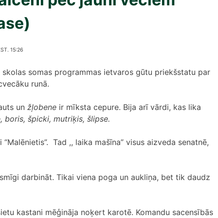
lase)
ST. 15:26
jas skolas somas programmas ietvaros gūtu priekšstatu par
cvecāku runā.
šauts un
žļobene
ir mīksta cepure. Bija arī vārdi, kas lika
 boris, špicki, mutriķis, šlipse.
 “Malēnietis”. Tad ,, laika mašīna” visus aizveda senatnē,
iksmīgi darbināt. Tikai viena poga un aukliņa, bet tik daudz
esietu kastani mēģināja noķert karotē. Komandu sacensībās