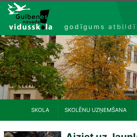
Izlaist
godīgums atbild
SKOLA
SKOLĒNU UZŅEMŠANA
Aiziet uz Jaun