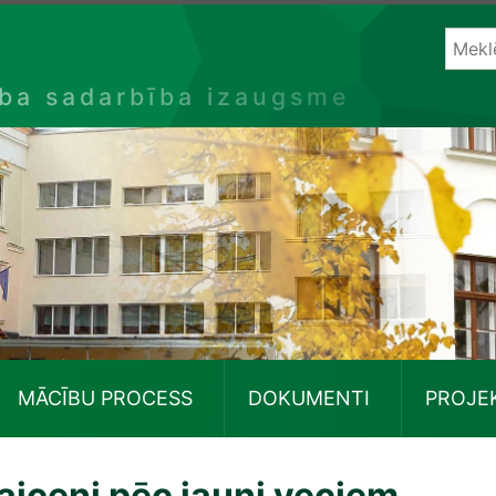
ība sadarbība izaugsme
MĀCĪBU PROCESS
DOKUMENTI
PROJE
laiceni pēc jauni veciem