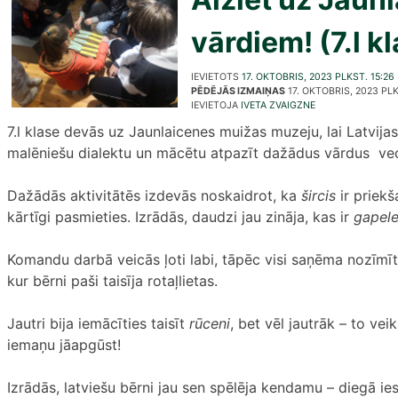
vārdiem! (7.l k
IEVIETOTS
17. OKTOBRIS, 2023 PLKST. 15:26
PĒDĒJĀS IZMAIŅAS
17. OKTOBRIS, 2023 PLK
IEVIETOJA
IVETA ZVAIGZNE
7.l klase devās uz Jaunlaicenes muižas muzeju, lai Latvi
malēniešu dialektu un mācētu atpazīt dažādus vārdus ve
Dažādās aktivitātēs izdevās noskaidrot, ka
šircis
ir priek
kārtīgi pasmieties. Izrādās, daudzi jau zināja, kas ir
gapele,
Komandu darbā veicās ļoti labi, tāpēc visi saņēma nozīmīti
kur bērni paši taisīja rotaļlietas.
Jautri bija iemācīties taisīt
rūceni
, bet vēl jautrāk – to ve
iemaņu jāapgūst!
Izrādās, latviešu bērni jau sen spēlēja kendamu – diegā i