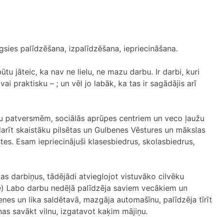
igsies palīdzēšana, izpalīdzēšana, iepriecināšana.
ūtu jāteic, ka nav ne lielu, ne mazu darbu. Ir darbi, kuri
i praktisku – ; un vēl jo labāk, ka tas ir sagādājis arī
u patversmēm, sociālās aprūpes centriem un veco ļaužu
darīt skaistāku pilsētas un Gulbenes Vēstures un mākslas
s. Esam iepriecinājuši klasesbiedrus, skolasbiedrus,
s darbiņus, tādējādi atvieglojot vistuvāko cilvēku
se) Labo darbu nedēļā palīdzēja saviem vecākiem un
enes un lika saldētavā, mazgāja automašīnu, palīdzēja tīrīt
šanas savākt vilnu, izgatavot kaķim mājiņu.