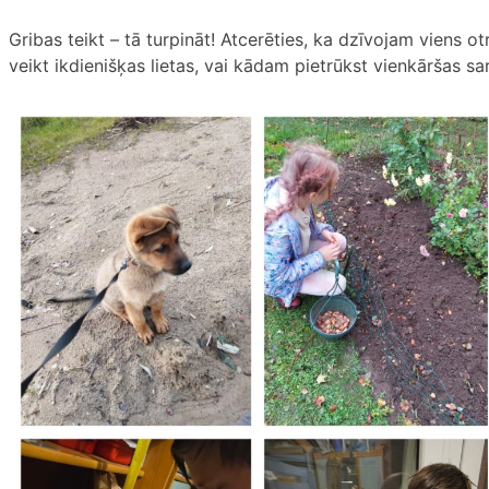
Gribas teikt – tā turpināt! Atcerēties, ka dzīvojam viens o
veikt ikdienišķas lietas, vai kādam pietrūkst vienkāršas sa