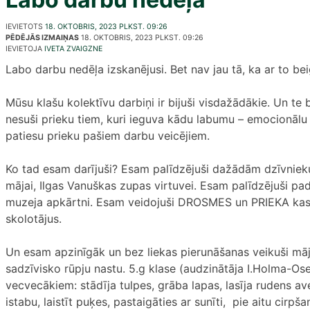
IEVIETOTS
18. OKTOBRIS, 2023 PLKST. 09:26
PĒDĒJĀS IZMAIŅAS
18. OKTOBRIS, 2023 PLKST. 09:26
IEVIETOJA
IVETA ZVAIGZNE
Labo darbu nedēļa izskanējusi. Bet nav jau tā, ka ar to be
Mūsu klašu kolektīvu darbiņi ir bijuši visdažādākie. Un te b
nesuši prieku tiem, kuri ieguva kādu labumu – emocionālu va
patiesu prieku pašiem darbu veicējiem.
Ko tad esam darījuši? Esam palīdzējuši dažādām dzīvniek
mājai, Ilgas Vanuškas zupas virtuvei. Esam palīdzējuši pa
muzeja apkārtni. Esam veidojuši DROSMES un PRIEKA kaste
skolotājus.
Un esam apzinīgāk un bez liekas pierunāšanas veikuši māja
sadzīvisko rūpju nastu. 5.g klase (audzinātāja I.Holma-O
vecvecākiem: stādīja tulpes, grāba lapas, lasīja rudens av
istabu, laistīt puķes, pastaigāties ar sunīti, pie aitu cirp