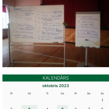
KALENDĀRS
oktobris 2023
Pi
Ot
Tr
Ce
Pi
Se
Sv
1