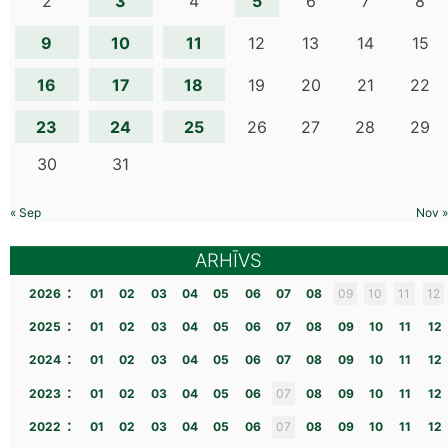
3
5
2
4
6
7
8
9
10
11
12
13
14
15
16
17
18
19
20
21
22
23
24
25
26
27
28
29
30
31
« Sep
Nov »
ARHĪVS
:
2026
01
02
03
04
05
06
07
08
09
10
11
12
:
2025
01
02
03
04
05
06
07
08
09
10
11
12
:
2024
01
02
03
04
05
06
07
08
09
10
11
12
:
2023
01
02
03
04
05
06
07
08
09
10
11
12
:
2022
01
02
03
04
05
06
07
08
09
10
11
12