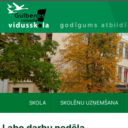
Izlaist
godīgums atbild
SKOLA
SKOLĒNU UZŅEMŠANA
Labo darbu nedēļa