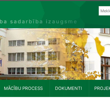
ība sadarbība izaugsme
MĀCĪBU PROCESS
DOKUMENTI
PROJE