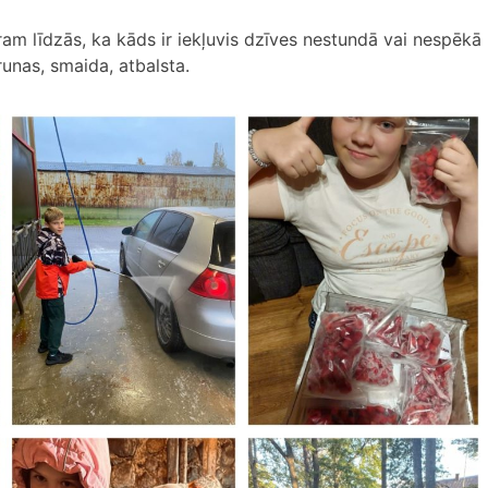
tram līdzās, ka kāds ir iekļuvis dzīves nestundā vai nespēkā
runas, smaida, atbalsta.