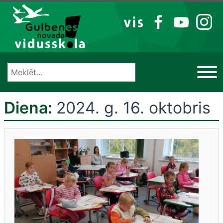
Izlaist
VIS
FB
YT
IG
Diena:
2024. g. 16. oktobris