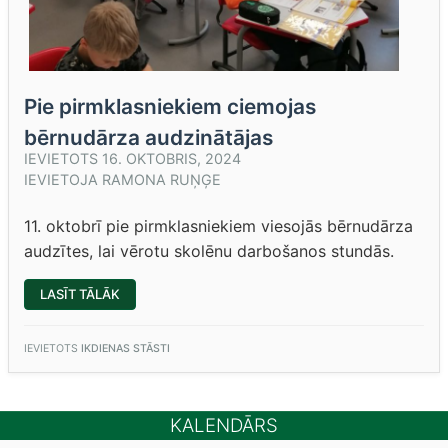
Pie pirmklasniekiem ciemojas
bērnudārza audzinātājas
IEVIETOTS
16. OKTOBRIS, 2024
IEVIETOJA
RAMONA RUŅĢE
11. oktobrī pie pirmklasniekiem viesojās bērnudārza
audzītes, lai vērotu skolēnu darbošanos stundās.
“PIE
LASĪT TĀLĀK
PIRMKLASNIEKIEM
CIEMOJAS
BĒRNUDĀRZA
AUDZINĀTĀJAS”
IEVIETOTS
IKDIENAS STĀSTI
KALENDĀRS