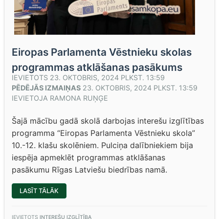
Eiropas Parlamenta Vēstnieku skolas
programmas atklāšanas pasākums
IEVIETOTS
23. OKTOBRIS, 2024 PLKST. 13:59
PĒDĒJĀS IZMAIŅAS
23. OKTOBRIS, 2024 PLKST. 13:59
IEVIETOJA
RAMONA RUŅĢE
Šajā mācību gadā skolā darbojas interešu izglītības
programma “Eiropas Parlamenta Vēstnieku skola”
10.-12. klašu skolēniem. Pulciņa dalībniekiem bija
iespēja apmeklēt programmas atklāšanas
pasākumu Rīgas Latviešu biedrības namā.
“EIROPAS
LASĪT TĀLĀK
PARLAMENTA
VĒSTNIEKU
SKOLAS
PROGRAMMAS
IEVIETOTS
INTEREŠU IZGLĪTĪBA