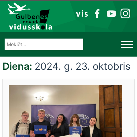
Izlaist
VIS
FB
YT
IG
Diena:
2024. g. 23. oktobris