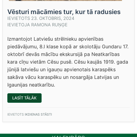
Vēsturi mācāmies tur, kur tā radusies
IEVIETOTS
23. OKTOBRIS, 2024
IEVIETOJA
RAMONA RUŅĢE
Izmantojot Latviešu strēlnieku apvienības
piedāvājumu, 8.l klase kopā ar skolotāju Gundaru 17.
oktobrī devās mācību ekskursijā pa Neatkarības
kara cīņu vietām Cēsu pusē. Cēsu kaujās 1919. gada
jūnijā latviešu un igauņu apvienotais karaspēks
sakāva vācu karaspēku un nosargāja Latvijas un
Igaunijas neatkarību.
“VĒSTURI
LASĪT TĀLĀK
MĀCĀMIES
TUR,
KUR
TĀ
IEVIETOTS
IKDIENAS STĀSTI
RADUSIES”