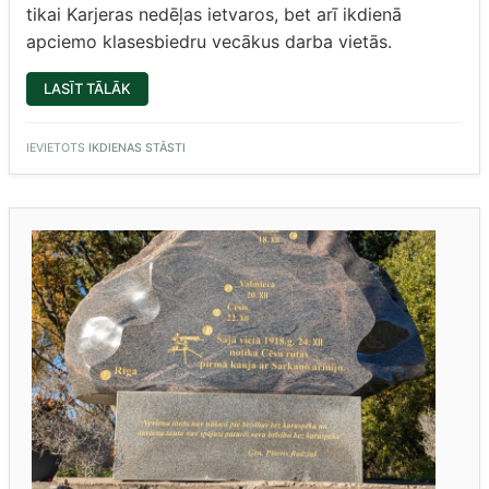
tikai Karjeras nedēļas ietvaros, bet arī ikdienā
apciemo klasesbiedru vecākus darba vietās.
“3.B
LASĪT TĀLĀK
AKTUALIZĒ
DROŠĪBAS
JAUTĀJUMUS”
IEVIETOTS
IKDIENAS STĀSTI