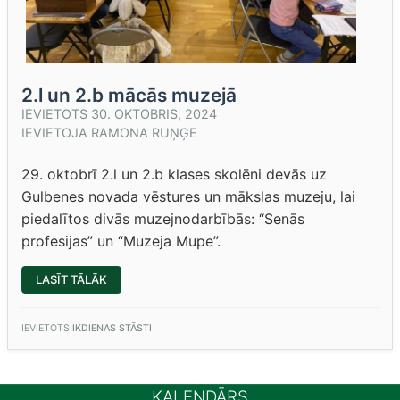
2.l un 2.b mācās muzejā
IEVIETOTS
30. OKTOBRIS, 2024
IEVIETOJA
RAMONA RUŅĢE
29. oktobrī 2.l un 2.b klases skolēni devās uz
Gulbenes novada vēstures un mākslas muzeju, lai
piedalītos divās muzejnodarbībās: “Senās
profesijas” un “Muzeja Mupe”.
“2.L
LASĪT TĀLĀK
UN
2.B
MĀCĀS
MUZEJĀ”
IEVIETOTS
IKDIENAS STĀSTI
KALENDĀRS