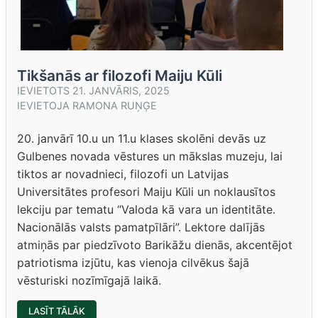
Tikšanās ar filozofi Maiju Kūli
IEVIETOTS
21. JANVĀRIS, 2025
IEVIETOJA
RAMONA RUŅĢE
20. janvārī 10.u un 11.u klases skolēni devās uz
Gulbenes novada vēstures un mākslas muzeju, lai
tiktos ar novadnieci, filozofi un Latvijas
Universitātes profesori Maiju Kūli un noklausītos
lekciju par tematu “Valoda kā vara un identitāte.
Nacionālās valsts pamatpīlāri”. Lektore dalījās
atmiņās par piedzīvoto Barikāžu dienās, akcentējot
patriotisma izjūtu, kas vienoja cilvēkus šajā
vēsturiski nozīmīgajā laikā.
“TIKŠANĀS
LASĪT TĀLĀK