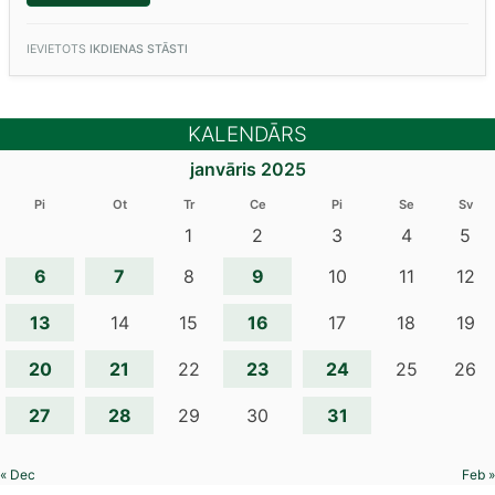
AR
FILOZOFI
MAIJU
KŪLI”
IEVIETOTS
IKDIENAS STĀSTI
KALENDĀRS
janvāris 2025
Pi
Ot
Tr
Ce
Pi
Se
Sv
1
2
3
4
5
6
7
9
8
10
11
12
13
16
14
15
17
18
19
20
21
23
24
22
25
26
27
28
31
29
30
« Dec
Feb »