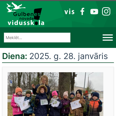
Izlaist
VIS
FB
YT
IG
Diena:
2025. g. 28. janvāris