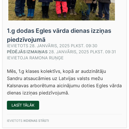
1.g dodas Egles vārda dienas izziņas
piedzīvojumā
IEVIETOTS
28. JANVĀRIS, 2025 PLKST. 09:30
PĒDĒJĀS IZMAIŅAS
28. JANVĀRIS, 2025 PLKST. 09:31
IEVIETOJA
RAMONA RUŅĢE
Mēs, 1.g klases kolektīvs, kopā ar audzinātāju
Sandru atsaucāmies uz Latvijas valsts mežu
Kalsnavas arborētuma aicinājumu doties Egles vārda
dienas izziņas piedzīvojumā.
“1.G
LASĪT TĀLĀK
DODAS
EGLES
VĀRDA
DIENAS
IEVIETOTS
IKDIENAS STĀSTI
IZZIŅAS
PIEDZĪVOJUMĀ”