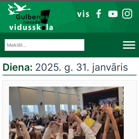
Izlaist
VIS
FB
YT
IG
Diena:
2025. g. 31. janvāris