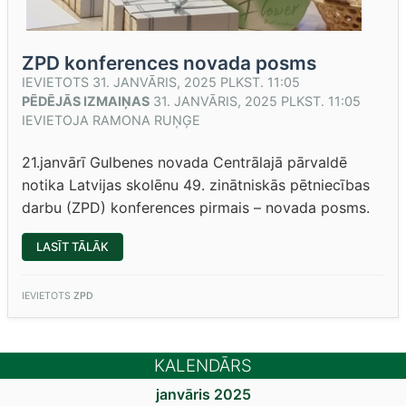
ZPD konferences novada posms
IEVIETOTS
31. JANVĀRIS, 2025 PLKST. 11:05
PĒDĒJĀS IZMAIŅAS
31. JANVĀRIS, 2025 PLKST. 11:05
IEVIETOJA
RAMONA RUŅĢE
21.janvārī Gulbenes novada Centrālajā pārvaldē
notika Latvijas skolēnu 49. zinātniskās pētniecības
darbu (ZPD) konferences pirmais – novada posms.
“ZPD
LASĪT TĀLĀK
KONFERENCES
NOVADA
POSMS”
IEVIETOTS
ZPD
KALENDĀRS
janvāris 2025