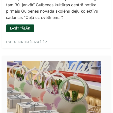
tam 30. janvārī Gulbenes kultūras centrā notika
pirmais Gulbenes novada skolēnu deju kolektīvu
sadancis “Ceļā uz svētkiem…”.
“SKOLĒNU
LASĪT TĀLĀK
DEJU
KOLEKTĪVU
SADANCIS
“CEĻĀ
IEVIETOTS
INTEREŠU IZGLĪTĪBA
UZ
SVĒTKIEM…””