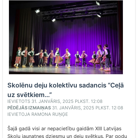
Skolēnu deju kolektīvu sadancis “Ceļā
uz svētkiem…”
IEVIETOTS
31. JANVĀRIS, 2025 PLKST. 12:08
PĒDĒJĀS IZMAIŅAS
31. JANVĀRIS, 2025 PLKST. 12:08
IEVIETOJA
RAMONA RUŅĢE
Šajā gadā visi ar nepacietību gaidām XIII Latvijas
Skolu jaunatnes dziesmu un deju svētkus. Par godu