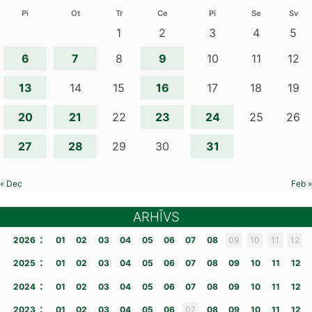
Pi
Ot
Tr
Ce
Pi
Se
Sv
1
2
3
4
5
6
7
9
8
10
11
12
13
16
14
15
17
18
19
20
21
23
24
22
25
26
27
28
31
29
30
« Dec
Feb »
ARHĪVS
:
2026
01
02
03
04
05
06
07
08
09
10
11
12
:
2025
01
02
03
04
05
06
07
08
09
10
11
12
:
2024
01
02
03
04
05
06
07
08
09
10
11
12
:
2023
01
02
03
04
05
06
07
08
09
10
11
12