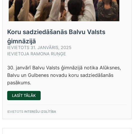
Koru sadziedāšanās Balvu Valsts
ģimnāzijā
IEVIETOTS
31. JANVĀRIS, 2025
IEVIETOJA
RAMONA RUŅĢE
30. janvārī Balvu Valsts ģimnāzijā notika Alūksnes,
Balvu un Gulbenes novadu koru sadziedāšanās
pasākums.
“KORU
LASĪT TĀLĀK
SADZIEDĀŠANĀS
BALVU
VALSTS
ĢIMNĀZIJĀ”
IEVIETOTS
INTEREŠU IZGLĪTĪBA