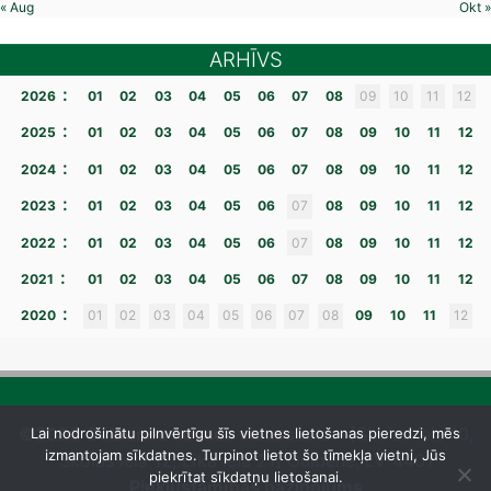
« Aug
Okt »
ARHĪVS
:
2026
01
02
03
04
05
06
07
08
09
10
11
12
:
2025
01
02
03
04
05
06
07
08
09
10
11
12
:
2024
01
02
03
04
05
06
07
08
09
10
11
12
:
2023
01
02
03
04
05
06
07
08
09
10
11
12
:
2022
01
02
03
04
05
06
07
08
09
10
11
12
:
2021
01
02
03
04
05
06
07
08
09
10
11
12
:
2020
01
02
03
04
05
06
07
08
09
10
11
12
©2026 Gulbenes novada vidusskola
– [Skolas iela 10,
Lai nodrošinātu pilnvērtīgu šīs vietnes lietošanas pieredzi, mēs
izmantojam sīkdatnes. Turpinot lietot šo tīmekļa vietni, Jūs
Skolas iela 12, Līkā iela 21] Gulbene, LV-4401
piekrītat sīkdatņu lietošanai.
Piekļūstamības paziņojums