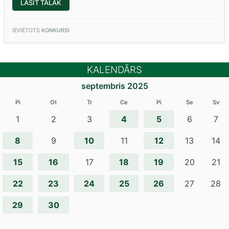
“NACIONĀLĀS
LASĪT TĀLĀK
SKAĻĀS
LASĪŠANAS
SACENSĪBAS
STARPFINĀLS”
IEVIETOTS
KONKURSI
KALENDĀRS
septembris 2025
Pi
Ot
Tr
Ce
Pi
Se
Sv
4
5
1
2
3
6
7
8
10
12
9
11
13
14
15
16
18
19
17
20
21
22
23
24
25
26
27
28
29
30