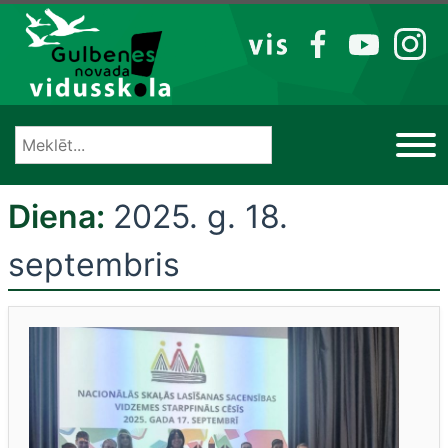
Izlaist
VIS
FB
YT
IG
Diena:
2025. g. 18.
septembris