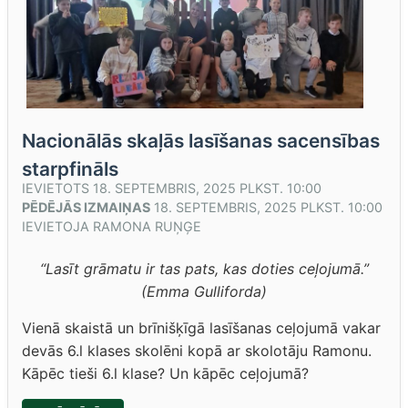
Nacionālās skaļās lasīšanas sacensības
starpfināls
IEVIETOTS
18. SEPTEMBRIS, 2025 PLKST. 10:00
PĒDĒJĀS IZMAIŅAS
18. SEPTEMBRIS, 2025 PLKST. 10:00
IEVIETOJA
RAMONA RUŅĢE
“Lasīt grāmatu ir tas pats, kas doties ceļojumā.”
(Emma Gulliforda)
Vienā skaistā un brīnišķīgā lasīšanas ceļojumā vakar
devās 6.l klases skolēni kopā ar skolotāju Ramonu.
Kāpēc tieši 6.l klase? Un kāpēc ceļojumā?