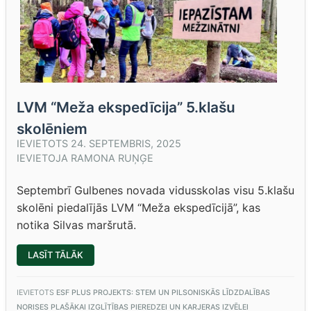
LVM “Meža ekspedīcija” 5.klašu
skolēniem
IEVIETOTS
24. SEPTEMBRIS, 2025
IEVIETOJA
RAMONA RUŅĢE
Septembrī Gulbenes novada vidusskolas visu 5.klašu
skolēni piedalījās LVM “Meža ekspedīcijā”, kas
notika Silvas maršrutā.
“LVM
LASĪT TĀLĀK
“MEŽA
EKSPEDĪCIJA”
5.KLAŠU
SKOLĒNIEM”
IEVIETOTS
ESF PLUS PROJEKTS: STEM UN PILSONISKĀS LĪDZDALĪBAS
NORISES PLAŠĀKAI IZGLĪTĪBAS PIEREDZEI UN KARJERAS IZVĒLEI