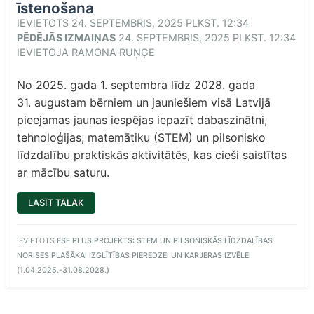
īstenošana
IEVIETOTS
24. SEPTEMBRIS, 2025 PLKST. 12:34
PĒDĒJĀS IZMAIŅAS
24. SEPTEMBRIS, 2025 PLKST. 12:34
IEVIETOJA
RAMONA RUŅĢE
No 2025. gada 1. septembra līdz 2028. gada
31. augustam bērniem un jauniešiem visā Latvijā
pieejamas jaunas iespējas iepazīt dabaszinātni,
tehnoloģijas, matemātiku (STEM) un pilsonisko
līdzdalību praktiskās aktivitātēs, kas cieši saistītas
ar mācību saturu.
“IR
LASĪT TĀLĀK
UZSĀKTA
VIAA
PROJEKTA
“STEM
IEVIETOTS
ESF PLUS PROJEKTS: STEM UN PILSONISKĀS LĪDZDALĪBAS
UN
NORISES PLAŠĀKAI IZGLĪTĪBAS PIEREDZEI UN KARJERAS IZVĒLEI
PILSONISKĀS
LĪDZDALĪBAS
(1.04.2025.-31.08.2028.)
NORISES
PLAŠĀKAI
IZGLĪTĪBAS
PIEREDZEI
UN