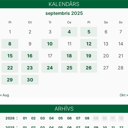
KARJERAS
KALENDĀRS
IZVĒLEI”
ĪSTENOŠANA”
septembris 2025
Pi
Ot
Tr
Ce
Pi
Se
Sv
4
5
1
2
3
6
7
8
10
12
9
11
13
14
15
16
18
19
17
20
21
22
23
24
25
26
27
28
29
30
« Aug
Okt »
ARHĪVS
:
2026
01
02
03
04
05
06
07
08
09
10
11
12
:
2025
01
02
03
04
05
06
07
08
09
10
11
12