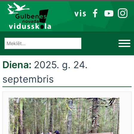
Izlaist
VIS
FB
YT
IG
Diena:
2025. g. 24.
septembris