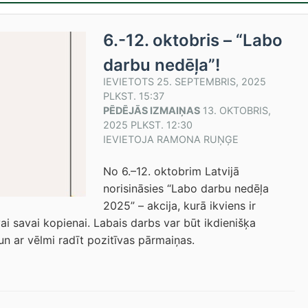
6.-12. oktobris – “Labo
darbu nedēļa”!
IEVIETOTS
25. SEPTEMBRIS, 2025
PLKST. 15:37
PĒDĒJĀS IZMAIŅAS
13. OKTOBRIS,
2025 PLKST. 12:30
IEVIETOJA
RAMONA RUŅĢE
No 6.–12. oktobrim Latvijā
norisināsies “Labo darbu nedēļa
2025” – akcija, kurā ikviens ir
ai savai kopienai. Labais darbs var būt ikdienišķa
s un ar vēlmi radīt pozitīvas pārmaiņas.