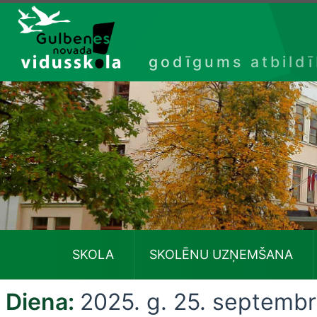
Izlaist
godīgums atbild
SKOLA
SKOLĒNU UZŅEMŠANA
Diena:
2025. g. 25. septembr