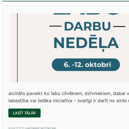
aicināts paveikt ko labu cilvēkiem, dzīvniekiem, dabai v
labestība vai lielāka iniciatīva – svarīgi ir darīt no sird
“6.-12.
LASĪT TĀLĀK
OKTOBRIS
–
“LABO
DARBU
IEVIETOTS
GAIDĀMIE NOTIKUMI