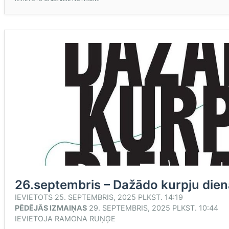
NEDĒĻA”!”
26.septembris – Dažādo kurpju dien
IEVIETOTS
25. SEPTEMBRIS, 2025 PLKST. 14:19
PĒDĒJĀS IZMAIŅAS
29. SEPTEMBRIS, 2025 PLKST. 10:44
IEVIETOJA
RAMONA RUŅĢE