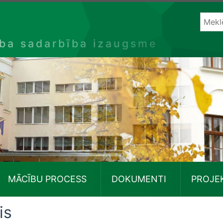
ība sadarbība izaugsme
MĀCĪBU PROCESS
DOKUMENTI
PROJE
is