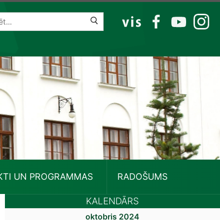
VIS
FB
YT
IG
KTI UN PROGRAMMAS
RADOŠUMS
KALENDĀRS
oktobris 2024