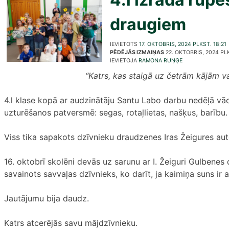
draugiem
IEVIETOTS
17. OKTOBRIS, 2024 PLKST. 18:21
PĒDĒJĀS IZMAIŅAS
22. OKTOBRIS, 2024 PLK
IEVIETOJA
RAMONA RUŅĢE
“Katrs, kas staigā uz četrām kājām vai
4.l klase kopā ar audzinātāju Santu Labo darbu nedēļā vā
uzturēšanos patversmē: segas, rotaļlietas, našķus, barību.
Viss tika sapakots dzīvnieku draudzenes Iras Žeigures aut
16. oktobrī skolēni devās uz sarunu ar I. Žeiguri Gulbenes d
savainots savvaļas dzīvnieks, ko darīt, ja kaimiņa suns ir a
Jautājumu bija daudz.
Katrs atcerējās savu mājdzīvnieku.