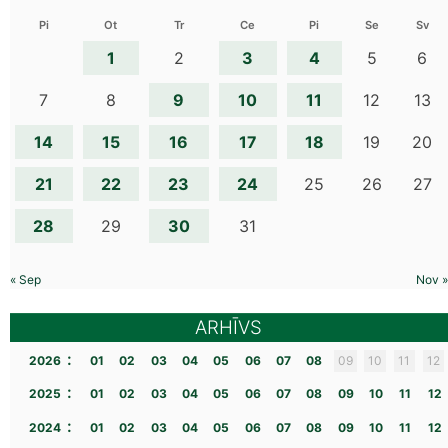
Pi
Ot
Tr
Ce
Pi
Se
Sv
1
3
4
2
5
6
9
10
11
7
8
12
13
14
15
16
17
18
19
20
21
22
23
24
25
26
27
28
30
29
31
« Sep
Nov »
ARHĪVS
:
2026
01
02
03
04
05
06
07
08
09
10
11
12
:
2025
01
02
03
04
05
06
07
08
09
10
11
12
:
2024
01
02
03
04
05
06
07
08
09
10
11
12