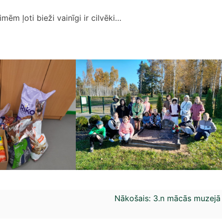
mēm ļoti bieži vainīgi ir cilvēki…
Nākošais:
3.n mācās muzejā