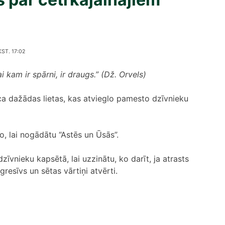
ST. 17:02
 kam ir spārni, ir draugs.” (Dž. Orvels)
ca dažādas lietas, kas atvieglo pamesto dzīvnieku
o, lai nogādātu “Astēs un Ūsās”.
zīvnieku kapsētā, lai uzzinātu, ko darīt, ja atrasts
gresīvs un sētas vārtiņi atvērti.