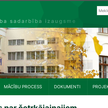
ība sadarbība izaugsme
MĀCĪBU PROCESS
DOKUMENTI
PROJE
s par četrkājainajiem