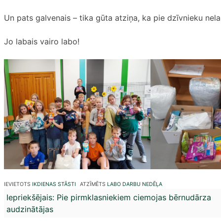
Un pats galvenais – tika gūta atziņa, ka pie dzīvnieku nelai
Jo labais vairo labo!
IEVIETOTS
IKDIENAS STĀSTI
ATZĪMĒTS
LABO DARBU NEDĒĻA
Ziņu
Iepriekšējais:
Pie pirmklasniekiem ciemojas bērnudārza
audzinātājas
izvēlne