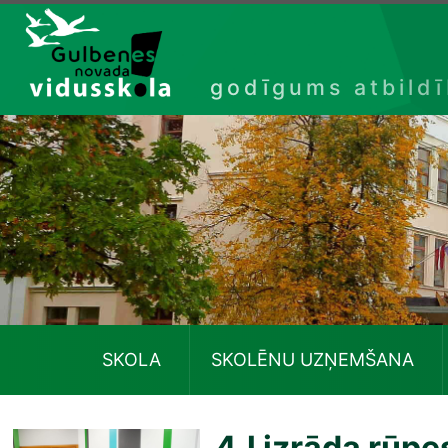
Izlaist
godīgums atbild
SKOLA
SKOLĒNU UZŅEMŠANA
4.l izrāda rūpe