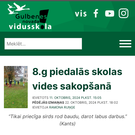
Izlaist
VIS
FB
YT
IG
8.g piedalās skolas
vides sakopšanā
IEVIETOTS
11. OKTOBRIS, 2024 PLKST. 15:05
PĒDĒJĀS IZMAIŅAS
22. OKTOBRIS, 2024 PLKST. 18:02
IEVIETOJA
RAMONA RUŅĢE
“Tikai priecīga sirds rod baudu, darot labus darbus.”
(Kants)