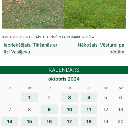
IEVIETOTS
IKDIENAS STĀSTI
ATZĪMĒTS
LABO DARBU NEDĒĻA
Ziņu
Iepriekšējais:
Tikšanās ar
Nākošais:
Vēsturei pa
Ilzi Vasiļjevu
pēdām
izvēlne
KALENDĀRS
oktobris 2024
Pi
Ot
Tr
Ce
Pi
Se
Sv
1
3
4
2
5
6
9
10
11
7
8
12
13
14
15
16
17
18
19
20