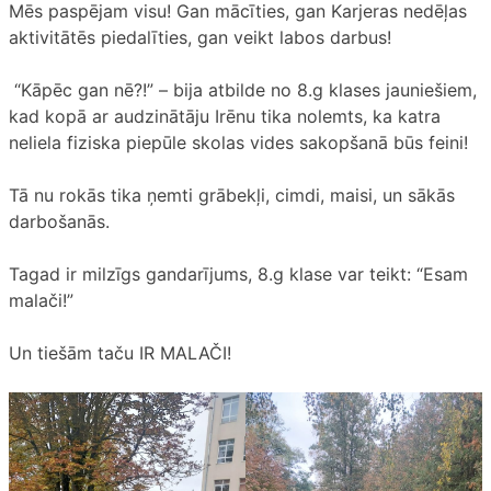
Mēs paspējam visu! Gan mācīties, gan Karjeras nedēļas
aktivitātēs piedalīties, gan veikt labos darbus!
“Kāpēc gan nē?!” – bija atbilde no 8.g klases jauniešiem,
kad kopā ar audzinātāju Irēnu tika nolemts, ka katra
neliela fiziska piepūle skolas vides sakopšanā būs feini!
Tā nu rokās tika ņemti grābekļi, cimdi, maisi, un sākās
darbošanās.
Tagad ir milzīgs gandarījums, 8.g klase var teikt: “Esam
malači!”
Un tiešām taču IR MALAČI!