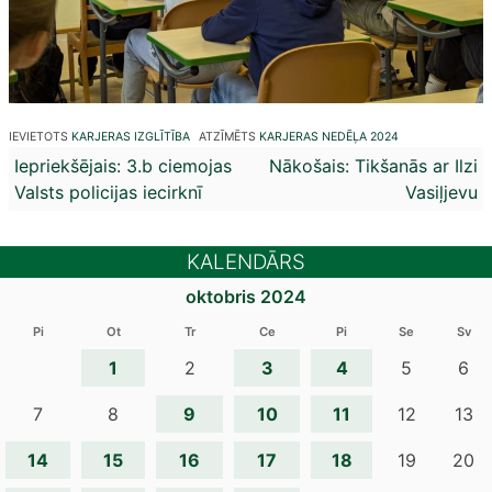
IEVIETOTS
KARJERAS IZGLĪTĪBA
ATZĪMĒTS
KARJERAS NEDĒĻA 2024
Ziņu
Iepriekšējais:
3.b ciemojas
Nākošais:
Tikšanās ar Ilzi
Valsts policijas iecirknī
Vasiļjevu
izvēlne
KALENDĀRS
oktobris 2024
Pi
Ot
Tr
Ce
Pi
Se
Sv
1
3
4
2
5
6
9
10
11
7
8
12
13
14
15
16
17
18
19
20