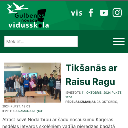
Izlaist
VIS
FB
YT
IG
Tikšanās ar
Raisu Ragu
IEVIETOTS
11. OKTOBRIS, 2024 PLKST.
11:51
PĒDĒJĀS IZMAIŅAS
22. OKTOBRIS,
2024 PLKST. 18:03
IEVIETOJA
RAMONA RUŅĢE
Atrast sevi! Nodarbību ar šādu nosaukumu Karjeras
nedēļas ietvaros skolēniem vadīja pieredzes bagātā