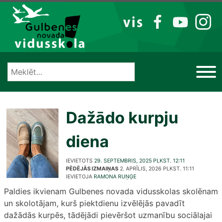
Izlaist
VIS
FB
YT
IG
Dažādo kurpju
diena
IEVIETOTS
29. SEPTEMBRIS, 2025 PLKST. 12:11
PĒDĒJĀS IZMAIŅAS
2. APRĪLIS, 2026 PLKST. 11:11
IEVIETOJA
RAMONA RUŅĢE
Paldies ikvienam Gulbenes novada vidusskolas skolēnam
un skolotājam, kurš piektdienu izvēlējās pavadīt
dažādās kurpēs, tādējādi pievēršot uzmanību sociālajai