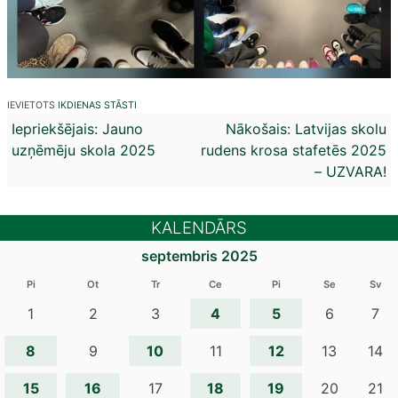
IEVIETOTS
IKDIENAS STĀSTI
Ziņu
Iepriekšējais:
Jauno
Nākošais:
Latvijas skolu
uzņēmēju skola 2025
rudens krosa stafetēs 2025
izvēlne
– UZVARA!
KALENDĀRS
septembris 2025
Pi
Ot
Tr
Ce
Pi
Se
Sv
4
5
1
2
3
6
7
8
10
12
9
11
13
14
15
16
18
19
17
20
21