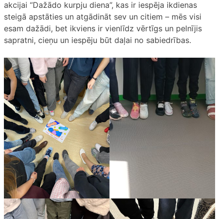
akcijai “Dažādo kurpju diena”, kas ir iespēja ikdienas
steigā apstāties un atgādināt sev un citiem – mēs visi
esam dažādi, bet ikviens ir vienlīdz vērtīgs un pelnījis
sapratni, cieņu un iespēju būt daļai no sabiedrības.