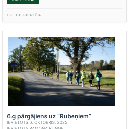
MUZEJNODARBĪBĀ
“VECGULBENES
MUIŽA
AGRĀK
IEVIETOTS
SADARBĪBA
UN
TAGAD””
6.g pārgājiens uz “Rubeņiem”
IEVIETOTS
6. OKTOBRIS, 2025
IEVIETOJA
RAMONA RUŅĢE