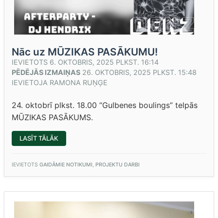
Nāc uz MŪZIKAS PASĀKUMU!
IEVIETOTS
6. OKTOBRIS, 2025 PLKST. 16:14
PĒDĒJĀS IZMAIŅAS
26. OKTOBRIS, 2025 PLKST. 15:48
IEVIETOJA
RAMONA RUŅĢE
24. oktobrī plkst. 18.00 “Gulbenes boulings” telpās
MŪZIKAS PASĀKUMS.
“NĀC
LASĪT TĀLĀK
UZ
MŪZIKAS
PASĀKUMU!”
IEVIETOTS
GAIDĀMIE NOTIKUMI
,
PROJEKTU DARBI