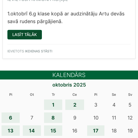
1.oktobrī 6.g klase kopā ar audzinātāju Artu devās
savā rudens pārgājienā.
“6.G
LASĪT TĀLĀK
PĀRGĀJIENS
UZ
“RUBEŅIEM””
IEVIETOTS
IKDIENAS STĀSTI
KALENDĀRS
oktobris 2025
Pi
Ot
Tr
Ce
Pi
Se
Sv
1
2
3
4
5
6
8
7
9
10
11
12
13
14
15
17
16
18
19