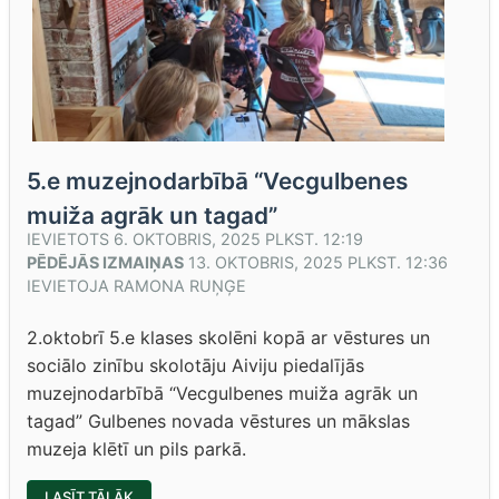
5.e muzejnodarbībā “Vecgulbenes
muiža agrāk un tagad”
IEVIETOTS
6. OKTOBRIS, 2025 PLKST. 12:19
PĒDĒJĀS IZMAIŅAS
13. OKTOBRIS, 2025 PLKST. 12:36
IEVIETOJA
RAMONA RUŅĢE
2.oktobrī 5.e klases skolēni kopā ar vēstures un
sociālo zinību skolotāju Aiviju piedalījās
muzejnodarbībā “Vecgulbenes muiža agrāk un
tagad” Gulbenes novada vēstures un mākslas
muzeja klētī un pils parkā.
“5.E
LASĪT TĀLĀK