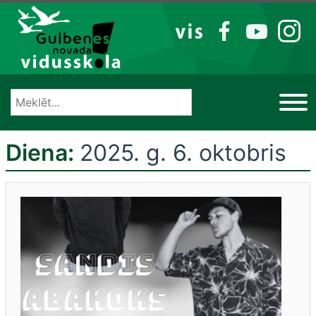
Izlaist
VIS
FB
YT
IG
Diena:
2025. g. 6. oktobris