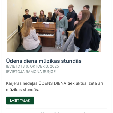
Ūdens diena mūzikas stundās
IEVIETOTS
6. OKTOBRIS, 2025
IEVIETOJA
RAMONA RUŅĢE
Karjeras nedēļas ŪDENS DIENA tiek aktualizēta arī
mūzikas stundās.
“ŪDENS
LASĪT TĀLĀK
DIENA
MŪZIKAS
STUNDĀS”