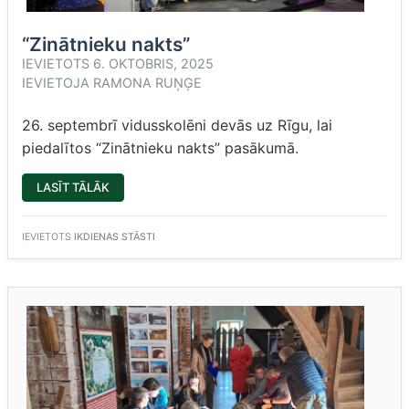
“Zinātnieku nakts”
IEVIETOTS
6. OKTOBRIS, 2025
IEVIETOJA
RAMONA RUŅĢE
26. septembrī vidusskolēni devās uz Rīgu, lai
piedalītos “Zinātnieku nakts” pasākumā.
““ZINĀTNIEKU
LASĪT TĀLĀK
NAKTS””
IEVIETOTS
IKDIENAS STĀSTI