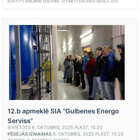
IEVIETOTS
KARJERAS IZGLĪTĪBA
ATZĪMĒTS
KARJERAS NEDĒĻA 2025
12.b apmeklē SIA “Gulbenes Energo
Serviss”
IEVIETOTS
6. OKTOBRIS, 2025 PLKST. 15:20
PĒDĒJĀS IZMAIŅAS
6. OKTOBRIS, 2025 PLKST. 15:20