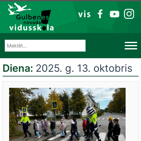
Izlaist
VIS
FB
YT
IG
Diena:
2025. g. 13. oktobris