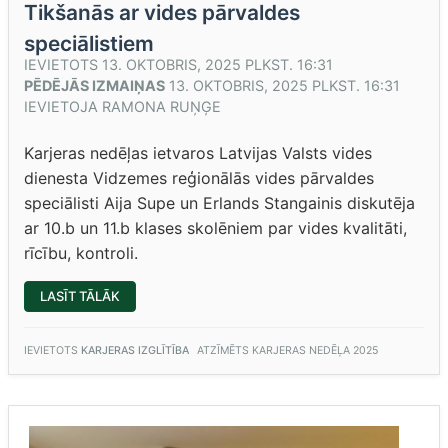
Tikšanās ar vides pārvaldes
speciālistiem
IEVIETOTS
13. OKTOBRIS, 2025 PLKST. 16:31
PĒDĒJĀS IZMAIŅAS
13. OKTOBRIS, 2025 PLKST. 16:31
IEVIETOJA
RAMONA RUŅĢE
Karjeras nedēļas ietvaros Latvijas Valsts vides
dienesta Vidzemes reģionālās vides pārvaldes
speciālisti Aija Supe un Erlands Stangainis diskutēja
ar 10.b un 11.b klases skolēniem par vides kvalitāti,
rīcību, kontroli.
“TIKŠANĀS
LASĪT TĀLĀK
AR
VIDES
PĀRVALDES
SPECIĀLISTIEM”
IEVIETOTS
KARJERAS IZGLĪTĪBA
ATZĪMĒTS
KARJERAS NEDĒĻA 2025