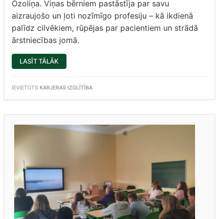
Ozoliņa. Viņas bērniem pastāstīja par savu
aizraujošo un ļoti nozīmīgo profesiju – kā ikdienā
palīdz cilvēkiem, rūpējas par pacientiem un strādā
ārstniecības jomā.
“3.U
LASĪT TĀLĀK
KLASE
IEPAZĪST
ĀRSTA
PROFESIJU”
IEVIETOTS
KARJERAS IZGLĪTĪBA