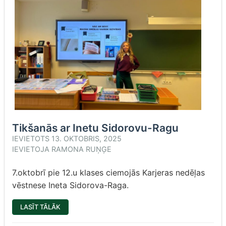
Tikšanās ar Inetu Sidorovu-Ragu
IEVIETOTS
13. OKTOBRIS, 2025
IEVIETOJA
RAMONA RUŅĢE
7.oktobrī pie 12.u klases ciemojās Karjeras nedēļas
vēstnese Ineta Sidorova-Raga.
“TIKŠANĀS
LASĪT TĀLĀK
AR
INETU