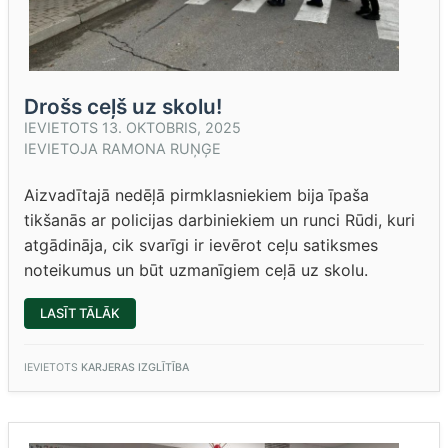
Drošs ceļš uz skolu!
IEVIETOTS
13. OKTOBRIS, 2025
IEVIETOJA
RAMONA RUŅĢE
Aizvadītajā nedēļā pirmklasniekiem bija īpaša
tikšanās ar policijas darbiniekiem un runci Rūdi, kuri
atgādināja, cik svarīgi ir ievērot ceļu satiksmes
noteikumus un būt uzmanīgiem ceļā uz skolu.
“DROŠS
LASĪT TĀLĀK
CEĻŠ
UZ
SKOLU!”
IEVIETOTS
KARJERAS IZGLĪTĪBA