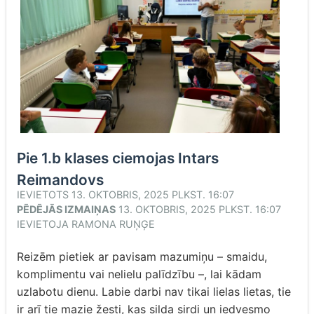
Pie 1.b klases ciemojas Intars
Reimandovs
IEVIETOTS
13. OKTOBRIS, 2025 PLKST. 16:07
PĒDĒJĀS IZMAIŅAS
13. OKTOBRIS, 2025 PLKST. 16:07
IEVIETOJA
RAMONA RUŅĢE
Reizēm pietiek ar pavisam mazumiņu – smaidu,
komplimentu vai nelielu palīdzību –, lai kādam
uzlabotu dienu. Labie darbi nav tikai lielas lietas, tie
ir arī tie mazie žesti, kas silda sirdi un iedvesmo