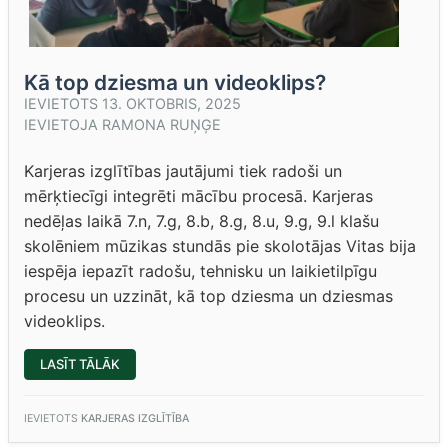
Kā top dziesma un videoklips?
IEVIETOTS
13. OKTOBRIS, 2025
IEVIETOJA
RAMONA RUŅĢE
Karjeras izglītības jautājumi tiek radoši un
mērķtiecīgi integrēti mācību procesā. Karjeras
nedēļas laikā 7.n, 7.g, 8.b, 8.g, 8.u, 9.g, 9.l klašu
skolēniem mūzikas stundās pie skolotājas Vitas bija
iespēja iepazīt radošu, tehnisku un laikietilpīgu
procesu un uzzināt, kā top dziesma un dziesmas
videoklips.
“KĀ
LASĪT TĀLĀK
TOP
DZIESMA
UN
VIDEOKLIPS?”
IEVIETOTS
KARJERAS IZGLĪTĪBA