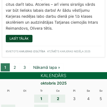
citus darīt labu. Atceries – arī viens sirsnīgs vārds
var būt lielisks labais darbs! Ar šādu vēstījumu
Karjeras nedēļas labo darbu dienā pie 1.b klases
skolēniem un audzinātājas Tatjanas ciemojās Intars
Reimandovs, Olivera tētis.
“PIE
LASĪT TĀLĀK
1.B
KLASES
CIEMOJAS
INTARS
IEVIETOTS
KARJERAS IZGLĪTĪBA
ATZĪMĒTS
KARJERAS NEDĒĻA 2025
REIMANDOVS”
1
2
3
Nākamā lapa »
KALENDĀRS
oktobris 2025
Pi
Ot
Tr
Ce
Pi
Se
Sv
1
2
3
4
5