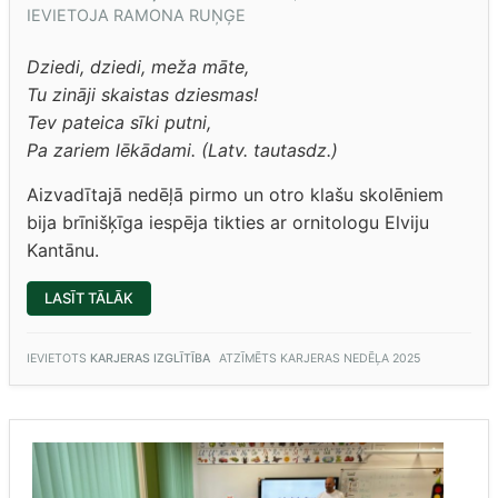
IEVIETOJA
RAMONA RUŅĢE
Dziedi, dziedi, meža māte,
Tu zināji skaistas dziesmas!
Tev pateica sīki putni,
Pa zariem lēkādami. (Latv. tautasdz.)
Aizvadītajā nedēļā pirmo un otro klašu skolēniem
bija brīnišķīga iespēja tikties ar ornitologu Elviju
Kantānu.
“1.,2.KLAŠU
LASĪT TĀLĀK
SKOLĒNI
IEPAZĪST
ORNITOLOGA
PROFESIJU”
IEVIETOTS
KARJERAS IZGLĪTĪBA
ATZĪMĒTS
KARJERAS NEDĒĻA 2025