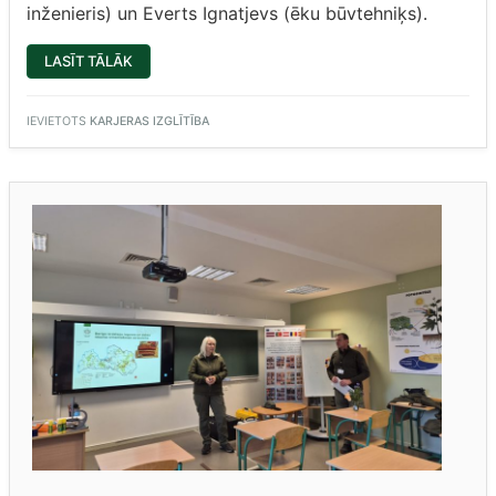
inženieris) un Everts Ignatjevs (ēku būvtehniķs).
“3.L
LASĪT TĀLĀK
IEPAZĪST
JAUNAS
PROFESIJAS”
IEVIETOTS
KARJERAS IZGLĪTĪBA