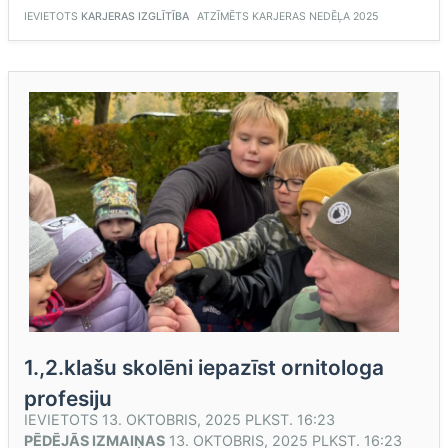
SIDOROVU-
RAGU”
IEVIETOTS
KARJERAS IZGLĪTĪBA
ATZĪMĒTS
KARJERAS NEDĒĻA 2025
1.,2.klašu skolēni iepazīst ornitologa
profesiju
IEVIETOTS
13. OKTOBRIS, 2025 PLKST. 16:23
PĒDĒJĀS IZMAIŅAS
13. OKTOBRIS, 2025 PLKST. 16:23