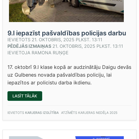
9.l iepazīst pašvaldības policijas darbu
IEVIETOTS
21. OKTOBRIS, 2025 PLKST. 13:11
PĒDĒJĀS IZMAIŅAS
21. OKTOBRIS, 2025 PLKST. 13:11
IEVIETOJA
RAMONA RUŅĢE
17. oktobrī 9.l klase kopā ar audzinātāju Daigu devās
uz Gulbenes novada pašvaldības policiju, lai
iepazītos ar policistu darba ikdienu.
“9.L
LASĪT TĀLĀK
IEPAZĪST
PAŠVALDĪBAS
POLICIJAS
DARBU”
IEVIETOTS
KARJERAS IZGLĪTĪBA
ATZĪMĒTS
KARJERAS NEDĒĻA 2025