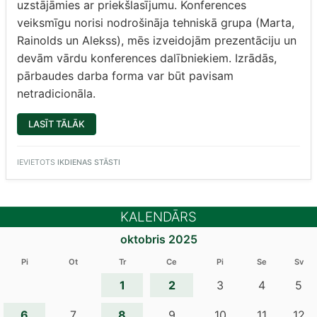
uzstājāmies ar priekšlasījumu. Konferences
veiksmīgu norisi nodrošināja tehniskā grupa (Marta,
Rainolds un Alekss), mēs izveidojām prezentāciju un
devām vārdu konferences dalībniekiem. Izrādās,
pārbaudes darba forma var būt pavisam
netradicionāla.
“LATVIEŠU
LASĪT TĀLĀK
VALODA
TAGAD
UN
NĀKOTNĒ”
IEVIETOTS
IKDIENAS STĀSTI
KALENDĀRS
oktobris 2025
Pi
Ot
Tr
Ce
Pi
Se
Sv
1
2
3
4
5
6
8
7
9
10
11
12