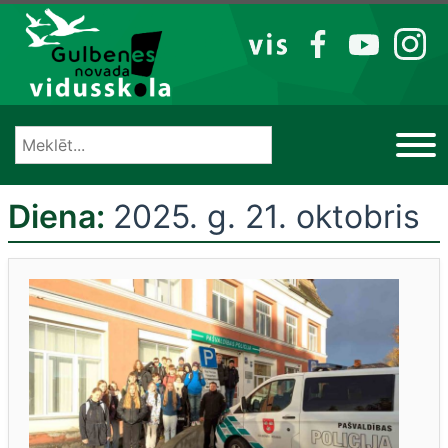
Izlaist
VIS
FB
YT
IG
Diena:
2025. g. 21. oktobris