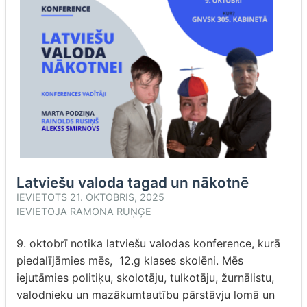
Latviešu valoda tagad un nākotnē
IEVIETOTS
21. OKTOBRIS, 2025
IEVIETOJA
RAMONA RUŅĢE
9. oktobrī notika latviešu valodas konference, kurā
piedalījāmies mēs, 12.g klases skolēni. Mēs
iejutāmies politiķu, skolotāju, tulkotāju, žurnālistu,
valodnieku un mazākumtautību pārstāvju lomā un