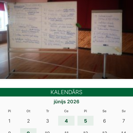
KALENDĀRS
jūnijs 2026
Pi
Ot
Tr
Ce
Pi
Se
Sv
4
5
1
2
3
6
7