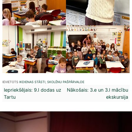
IEVIETOTS
IKDIENAS STĀSTI
,
SKOLĒNU PAŠPĀRVALDE
Ziņu
Iepriekšējais:
9.l dodas uz
Nākošais:
3.e un 3.l mācību
Tartu
ekskursija
izvēlne