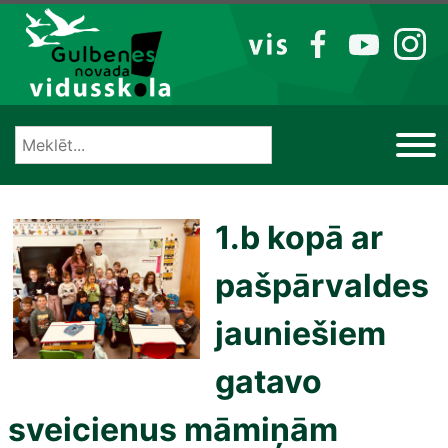
Izlaist
VIS
FB
YT
IG
1.b kopā ar
pašpārvaldes
jauniešiem
gatavo
sveicienus māmiņām