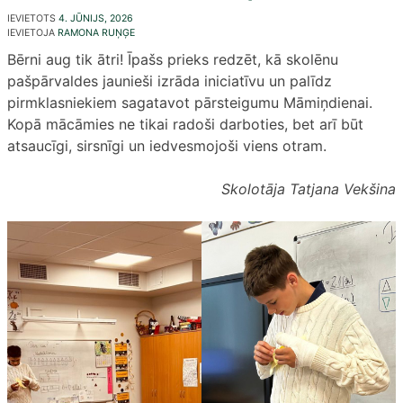
IEVIETOTS
4. JŪNIJS, 2026
IEVIETOJA
RAMONA RUŅĢE
Bērni aug tik ātri! Īpašs prieks redzēt, kā skolēnu
pašpārvaldes jaunieši izrāda iniciatīvu un palīdz
pirmklasniekiem sagatavot pārsteigumu Māmiņdienai.
Kopā mācāmies ne tikai radoši darboties, bet arī būt
atsaucīgi, sirsnīgi un iedvesmojoši viens otram.
Skolotāja Tatjana Vekšina