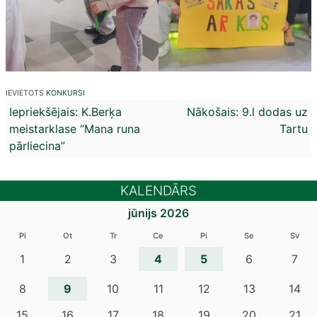
IEVIETOTS
KONKURSI
Ziņu
Iepriekšējais:
K.Berķa
Nākošais:
9.l dodas uz
meistarklase “Mana runa
Tartu
izvēlne
pārliecina”
KALENDĀRS
jūnijs 2026
Pi
Ot
Tr
Ce
Pi
Se
Sv
4
5
1
2
3
6
7
9
8
10
11
12
13
14
15
16
17
18
19
20
21