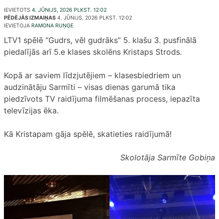
IEVIETOTS
4. JŪNIJS, 2026 PLKST. 12:02
PĒDĒJĀS IZMAIŅAS
4. JŪNIJS, 2026 PLKST. 12:02
IEVIETOJA
RAMONA RUŅĢE
LTV1 spēlē “Gudrs, vēl gudrāks” 5. klašu 3. pusfinālā
piedalījās arī 5.e klases skolēns Kristaps Strods.
Kopā ar saviem līdzjutējiem – klasesbiedriem un
audzinātāju Sarmīti – visas dienas garumā tika
piedzīvots TV raidījuma filmēšanas process, iepazīta
televīzijas ēka.
Kā Kristapam gāja spēlē, skatieties raidījumā!
Skolotāja Sarmīte Gobiņa