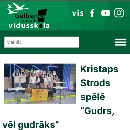
Izlaist
VIS
FB
YT
IG
Kristaps
Strods
spēlē
“Gudrs,
vēl gudrāks”