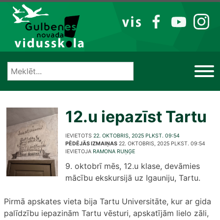
Izlaist
VIS
FB
YT
IG
12.u iepazīst Tartu
IEVIETOTS
22. OKTOBRIS, 2025 PLKST. 09:54
PĒDĒJĀS IZMAIŅAS
22. OKTOBRIS, 2025 PLKST. 09:54
IEVIETOJA
RAMONA RUŅĢE
9. oktobrī mēs, 12.u klase, devāmies
mācību ekskursijā uz Igauniju, Tartu.
Pirmā apskates vieta bija Tartu Universitāte, kur ar gida
palīdzību iepazinām Tartu vēsturi, apskatījām lielo zāli,