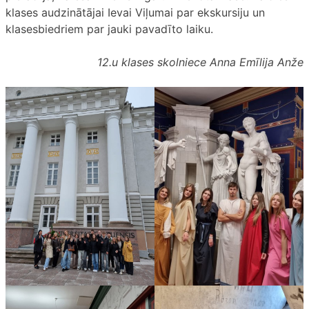
klases audzinātājai Ievai Viļumai par ekskursiju un
klasesbiedriem par jauki pavadīto laiku.
12.u klases skolniece Anna Emīlija Anže