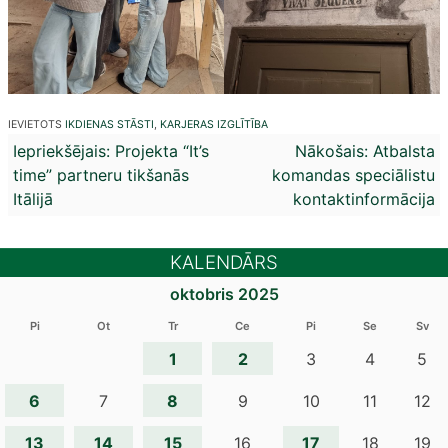
IEVIETOTS
IKDIENAS STĀSTI
,
KARJERAS IZGLĪTĪBA
Ziņu
Iepriekšējais:
Projekta “It’s
Nākošais:
Atbalsta
time” partneru tikšanās
komandas speciālistu
izvēlne
Itālijā
kontaktinformācija
KALENDĀRS
oktobris 2025
Pi
Ot
Tr
Ce
Pi
Se
Sv
1
2
3
4
5
6
8
7
9
10
11
12
13
14
15
17
16
18
19