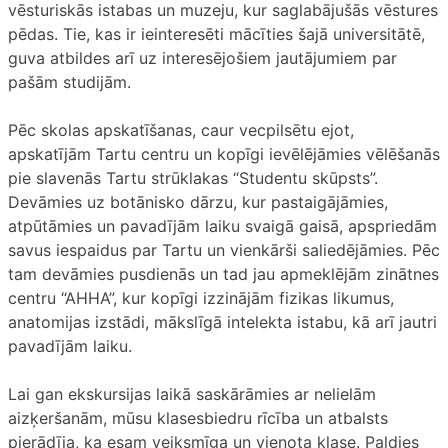
vēsturiskās istabas un muzeju, kur saglabājušās vēstures
pēdas. Tie, kas ir ieinteresēti mācīties šajā universitātē,
guva atbildes arī uz interesējošiem jautājumiem par
pašām studijām.
Pēc skolas apskatīšanas, caur vecpilsētu ejot,
apskatījām Tartu centru un kopīgi ievēlējāmies vēlēšanās
pie slavenās Tartu strūklakas “Studentu skūpsts”.
Devāmies uz botānisko dārzu, kur pastaigājāmies,
atpūtāmies un pavadījām laiku svaigā gaisā, apspriedām
savus iespaidus par Tartu un vienkārši saliedējāmies. Pēc
tam devāmies pusdienās un tad jau apmeklējām zinātnes
centru “AHHA”, kur kopīgi izzinājām fizikas likumus,
anatomijas izstādi, mākslīgā intelekta istabu, kā arī jautri
pavadījām laiku.
Lai gan ekskursijas laikā saskārāmies ar nelielām
aizķeršanām, mūsu klasesbiedru rīcība un atbalsts
pierādīja, ka esam veiksmīga un vienota klase. Paldies