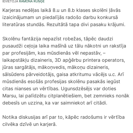
IEVIETOJA
RAMONA RUŅĢE
Karjeras nedēļas laikā 8.u un 8.b klases skolēni ļāvās
izaicinājumam un piedalījās radošo darbu konkursā
literatūras stundās. Rezultātā tapa divi pasaku krājumi.
Skolēnu fantāzija nepazīst robežas, tāpēc daudzi
pusaudži ceļoja laika mašīnā uz tālu nākotni un rakstīja
par profesijām, kas mūsdienās vēl nepastāv, –
laikapstākļu dizaineris, 3D apģērbu printera operators,
jūras sargātājs, mākoņvedis, mākoņu dizaineris,
sālsūdens pārveidotājs, gaisa atkritumu vācējs u.c. Arī
mūsdienās esošās profesijas skolēnu pasakās iegūst
citas nianses un vērtības. Ugunsdzēsējs var doties
Marsu, lai palīdzētu citplanētiešiem, bet zemnieks nonāk
debesīs un uzzina, ka var saimniekot arī citādi.
Notika diskusijas arī par to, kāpēc radošums ir vērtība
cilvēka dzīvē un karjerā.