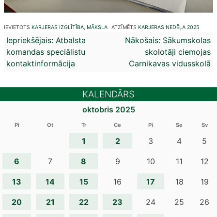
IEVIETOTS
KARJERAS IZGLĪTĪBA
,
MĀKSLA
ATZĪMĒTS
KARJERAS NEDĒĻA 2025
Ziņu
Iepriekšējais:
Atbalsta
Nākošais:
Sākumskolas
komandas speciālistu
skolotāji ciemojas
izvēlne
kontaktinformācija
Carnikavas vidusskolā
KALENDĀRS
oktobris 2025
Pi
Ot
Tr
Ce
Pi
Se
Sv
1
2
3
4
5
6
8
7
9
10
11
12
13
14
15
17
16
18
19
20
21
22
23
24
25
26