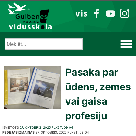
Izlaist
VIS
FB
YT
IG
Pasaka par
ūdens, zemes
vai gaisa
profesiju
IEVIETOTS
27. OKTOBRIS, 2025 PLKST. 09:04
PĒDĒJĀS IZMAIŅAS
27. OKTOBRIS, 2025 PLKST. 09:04