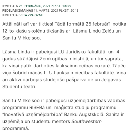
IEVIETOTS
26. FEBRUĀRIS, 2021 PLKST. 10:38
PĒDĒJĀS IZMAIŅAS
11. MARTS, 2021 PLKST. 20:18
IEVIETOJA
IVETA ZVAIGZNE
Attālināti arī var tikties! Tādā formātā 25.februārī notika
12-to klašu skolēnu tikšanās ar Lāsmu Lindu Zelču un
Sanitu Mihkelsoo.
Lāsma Linda ir pabeigusi LU Juridisko fakultāti un 4
gadus strādājusi Zemkopības ministrijā, un tur saprata,
ka viņai patīk darboties lauksaimniecības nozarē. Tāpēc
viņa šobrīd mācās LLU Lauksaimniecības fakultātē. Viņa
arī aktīvi darbojas studējošo pašpārvaldē un Jelgavas
Studentu teātrī.
Sanitu Mihkelsoo ir pabeigusi uzņēmējdarbības vadības
programmu RISEBā un maģistra studiju programmu
“Inovatīvā uzņēmējdarbība” Banku Augstskolā. Sanita ir
uzņēmēja un studentu mentors
Southwestern
programmā.