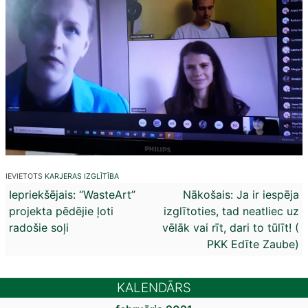
IEVIETOTS
KARJERAS IZGLĪTĪBA
Ziņu
Iepriekšējais:
“WasteArt”
Nākošais:
Ja ir iespēja
projekta pēdējie ļoti
izglītoties, tad neatliec uz
izvēlne
radošie soļi
vēlāk vai rīt, dari to tūlīt! (
PKK Edīte Zaube)
KALENDĀRS