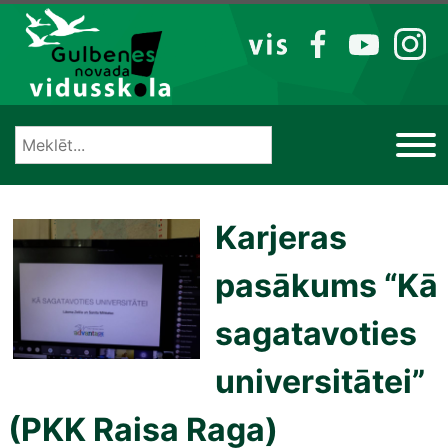
Izlaist
VIS
FB
YT
IG
Karjeras
pasākums “Kā
sagatavoties
universitātei”
(PKK Raisa Raga)