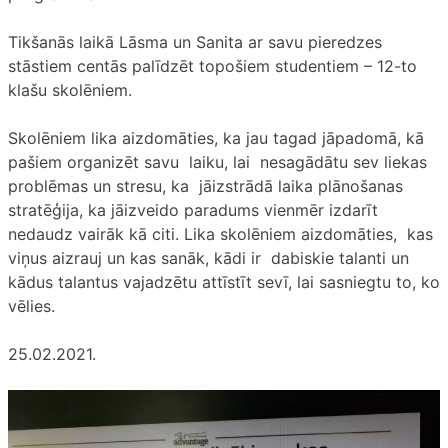
Tikšanās laikā Lāsma un Sanita ar savu pieredzes
stāstiem centās palīdzēt topošiem studentiem – 12-to
klašu skolēniem.
Skolēniem lika aizdomāties, ka jau tagad jāpadomā, kā
pašiem organizēt savu laiku, lai nesagādātu sev liekas
problēmas un stresu, ka jāizstrādā laika plānošanas
stratēģija, ka jāizveido paradums vienmēr izdarīt
nedaudz vairāk kā citi. Lika skolēniem aizdomāties, kas
viņus aizrauj un kas sanāk, kādi ir dabiskie talanti un
kādus talantus vajadzētu attīstīt sevī, lai sasniegtu to, ko
vēlies.
25.02.2021.